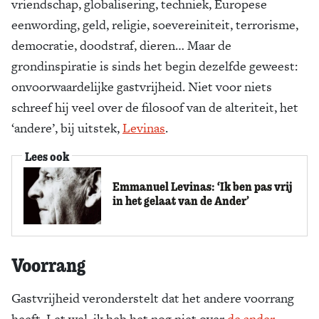
vriendschap, globalisering, techniek, Europese
eenwording, geld, religie, soevereiniteit, terrorisme,
democratie, doodstraf, dieren… Maar de
grondinspiratie is sinds het begin dezelfde geweest:
onvoorwaardelijke gastvrijheid. Niet voor niets
schreef hij veel over de filosoof van de alteriteit, het
‘andere’, bij uitstek,
Levinas
.
Lees ook
Emmanuel Levinas: ‘Ik ben pas vrij
in het gelaat van de Ander’
Voorrang
Gastvrijheid veronderstelt dat het andere voorrang
heeft. Let wel, ik heb het nog niet over
de ander
,