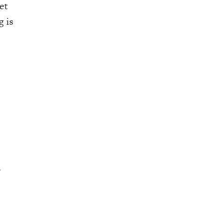
et
g is
.