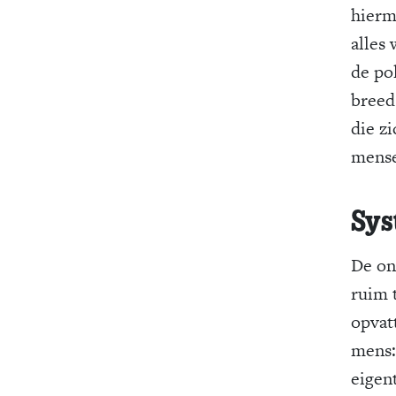
hierm
alles
de po
breed.
die z
mense
Sys
De on
ruim 
opvat
mens
eigen