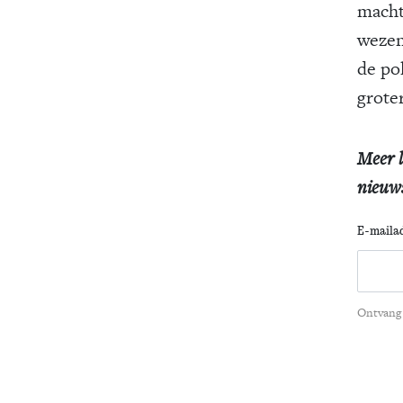
machts
wezen
de po
grote
Meer l
nieuws
E-maila
Ontvang 