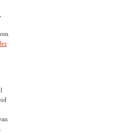
e
,
f om
der
l
eid
van
h