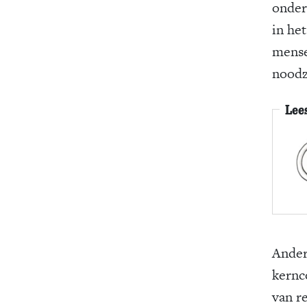
onder
in he
mensen
noodza
Lee
Ande
kernco
van r