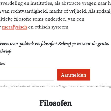
verdeling en instituties, als abstracte vragen naar h
 van rechtvaardigheid, macht of vrijheid. Als zodani
litieke filosofie soms onderdeel van een
r
metafysisch
en ethisch systeem.
ezen over politiek en filosofie? Schrijf je in voor de gratis
brief
:
dres
wekelijks de beste artikelen van Filosofie Magazine en af en toe een aanbieding
Filosofen