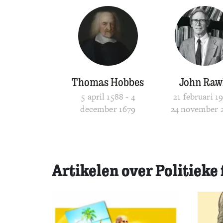
Thomas Hobbes
John Raw
5 april 1588 - 4
21 februari 19
december 1679
24 november 
Artikelen over Politieke 