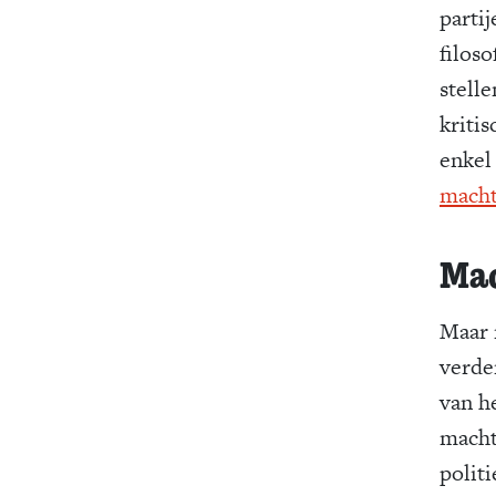
parti
filoso
stell
kriti
enkel
mach
Mac
Maar 
verde
van h
macht
polit