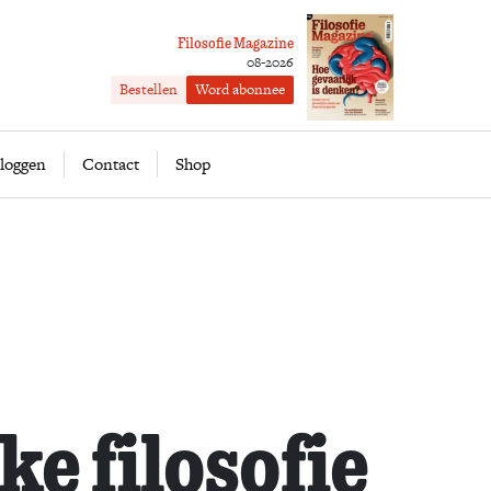
Filosofie Magazine
08-2026
Bestellen
Word abonnee
ofie
Word abonnee
loggen
Contact
Shop
ke filosofie