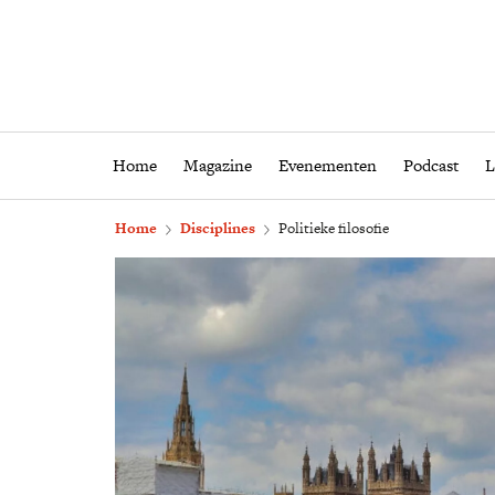
Home
Magazine
Eveneme
Home
Magazine
Evenementen
Podcast
L
Home
Disciplines
Politieke filosofie