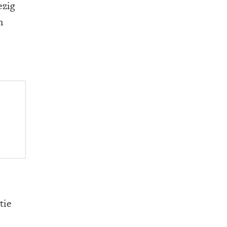
ezig
n
tie