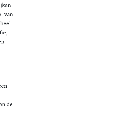
ijken
el van
 heel
fie,
en
een
van de