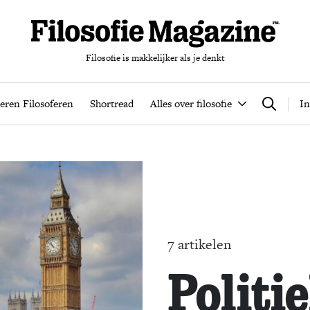
Filosofie is makkelijker als je denkt
nten
Podcast
Leren Filosoferen
Shortread
Alles over filos
eren Filosoferen
Shortread
Alles over filosofie
In
Zoeken
7 artikelen
Politie