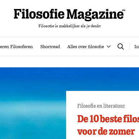
Filosofie is makkelijker als je denkt
nten
Podcast
Leren Filosoferen
Shortread
Alles over filos
eren Filosoferen
Shortread
Alles over filosofie
In
Zoeken
Filosofie en literatuur
De 10 beste fil
voor de zomer