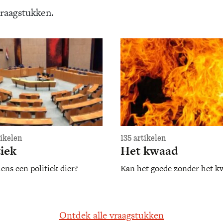
vraagstukken.
tikelen
135 artikelen
tiek
Het kwaad
ens een politiek dier?
Kan het goede zonder het k
Ontdek alle vraagstukken