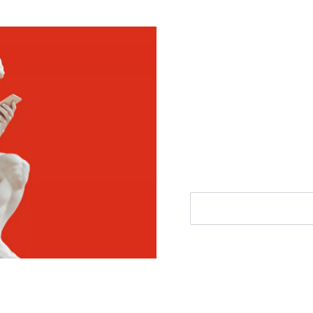
Meld je aan voor
Ontvang elke woensdag e
filosofienieuws, de best
aanbieding.
E-mailadres