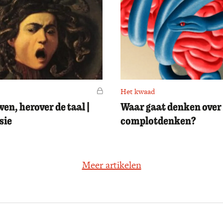
Voor leden
Het kwaad
en, herover de taal |
Waar gaat denken over 
sie
complotdenken?
Meer artikelen