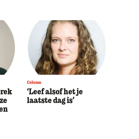
Column
prek
‘Leef alsof het je
uze
laatste dag is’
en