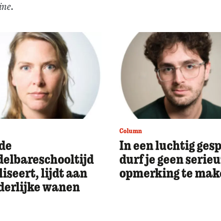
ine
.
Column
de
In een luchtig ges
elbareschooltijd
durf je geen serie
liseert, lijdt aan
opmerking te mak
erlijke wanen