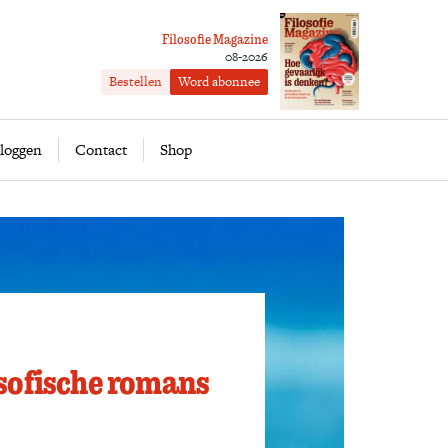
Filosofie Magazine
08-2026
Bestellen
Word abonnee
ofie
Word abonnee
loggen
Contact
Shop
osofische romans