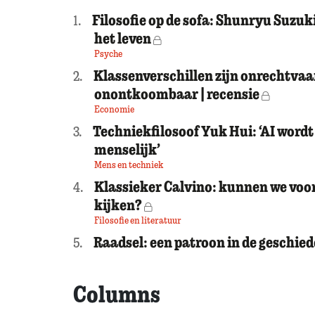
Filosofie op de sofa: Shunryu Suzuk
1.
het leven
Voor leden
Psyche
Klassenverschillen zijn onrechtvaa
2.
onontkoombaar | recensie
Voor leden
Economie
Techniekfilosoof Yuk Hui: ‘AI wordt
3.
menselijk’
Mens en techniek
Klassieker Calvino: kunnen we voor
4.
kijken?
Voor leden
Filosofie en literatuur
Raadsel: een patroon in de geschie
5.
Columns