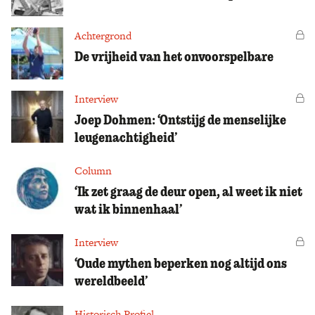
Achtergrond
Vo
De vrijheid van het onvoorspelbare
Interview
Vo
Joep Dohmen: ‘Ontstijg de menselijke
leugenachtigheid’
Column
‘Ik zet graag de deur open, al weet ik niet
wat ik binnenhaal’
Interview
Vo
‘Oude mythen beperken nog altijd ons
wereldbeeld’
Historisch Profiel