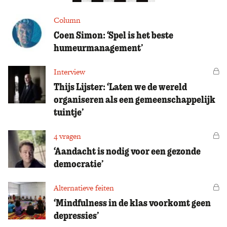
Column
Coen Simon: ‘Spel is het beste
humeurmanagement’
Interview
Vo
Thijs Lijster: ‘Laten we de wereld
organiseren als een gemeenschappelijk
tuintje’
4 vragen
Vo
‘Aandacht is nodig voor een gezonde
democratie’
Alternatieve feiten
Vo
‘Mindfulness in de klas voorkomt geen
depressies’