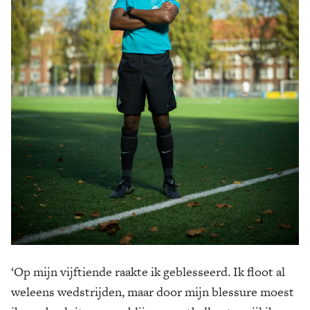
‘Op mijn vijftiende raakte ik geblesseerd. Ik floot al
weleens wedstrijden, maar door mijn blessure moest