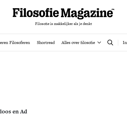
Filosofie is makkelijker als je denkt
nten
Podcast
Leren Filosoferen
Shortread
Alles over filos
eren Filosoferen
Shortread
Alles over filosofie
In
Zoeken
loos en Ad