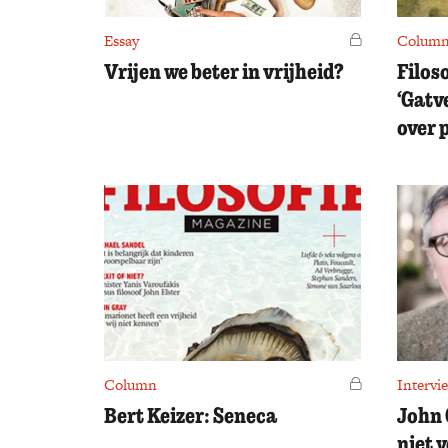
Essay
Voor leden
Colum
Vrijen we beter in vrijheid?
Filos
‘Gatv
over 
Column
Voor leden
Intervi
Bert Keizer: Seneca
John 
niet 