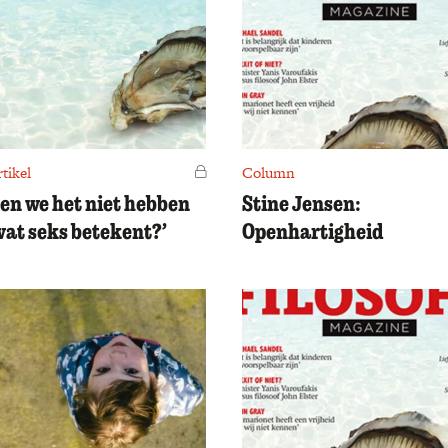
tikel
Voor leden
Column
en we het niet hebben
Stine Jensen:
wat seks betekent?’
Openhartigheid