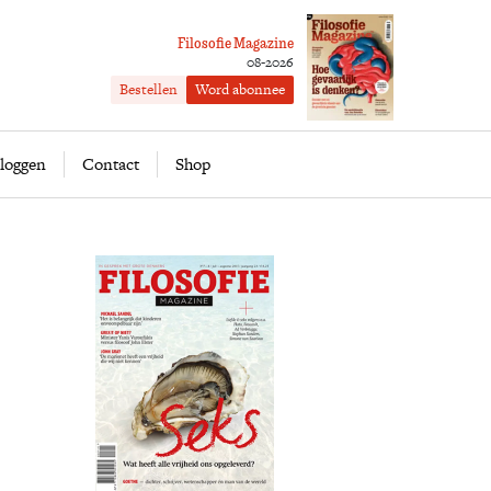
Filosofie Magazine
08-2026
Bestellen
Word abonnee
ofie
Word abonnee
loggen
Contact
Shop