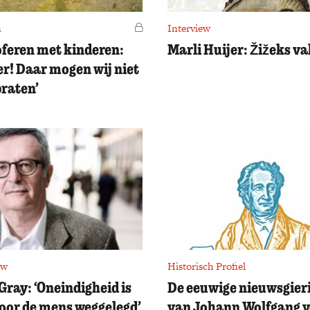
n
Voor leden
Interview
oferen met kinderen:
Marli Huijer: Žižeks va
er! Daar mogen wij niet
praten’
ew
Historisch Profiel
Gray: ‘Oneindigheid is
De eeuwige nieuwsgier
voor de mens weggelegd’
van Johann Wolfgang 