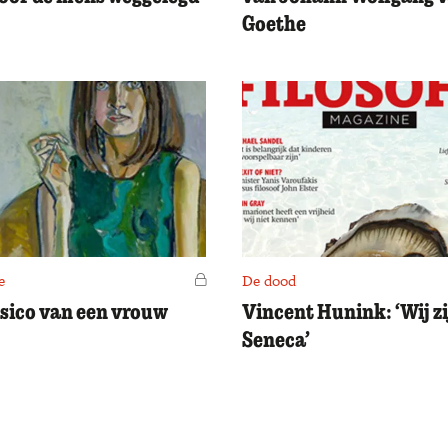
Goethe
e
Voor leden
De dood
isico van een vrouw
Vincent Hunink: ‘Wij z
Seneca’