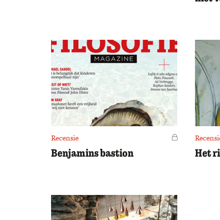
Recensie
Voor leden
Recensi
Benjamins bastion
Het r