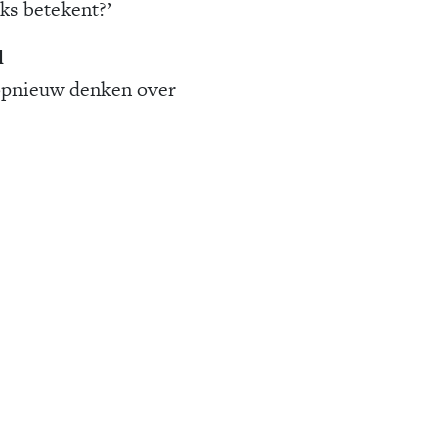
ks betekent?’
d
opnieuw denken over