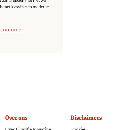
t aan artikelen met nieuwe
nis met klassieke en moderne
os nummer
Over ons
Disclaimers
Over Filosofie Magazine
Cookies