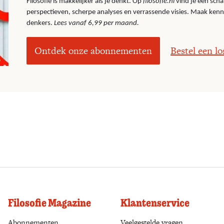
Filosofie is makkelijker als je dénkt. Op
filosofie.nl
vind je een scha
perspectieven, scherpe analyses en verrassende visies. Maak ken
denkers.
Lees vanaf 6,99 per maand.
Ontdek onze abonnementen
Bestel een l
Filosofie Magazine
Klantenservice
Abonnementen
(opens in a new tab)
Veelgestelde vragen