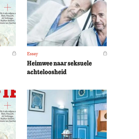
Voor leden
Essay
Voor leden
Heimwee naar seksuele
achteloosheid