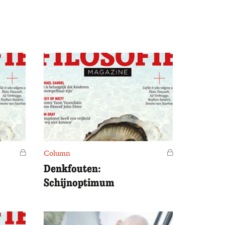
Voor leden
Column
Voor leden
Denkfouten:
Schijnoptimum