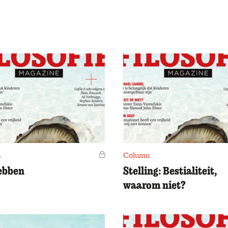
n
Voor leden
Column
ebben
Stelling: Bestialiteit,
waarom niet?