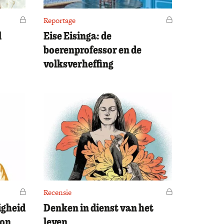
Voor leden
Reportage
Voor leden
l
Eise Eisinga: de
boerenprofessor en de
volksverheffing
Voor leden
Recensie
Voor leden
igheid
Denken in dienst van het
von
leven