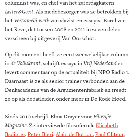
columnist was, en chef van het zaterdagkatern
Zoek
Letter&Geest
. Als medebezorger was ze betrokken bij
het
Verzameld werk
van slavist en essayist Karel van
het Reve, dat tussen 2008 en 2011 in zeven delen
verscheen bij uitgeverij Van Oorschot.
Op dit moment heeft ze een tweewekelijkse column
in
de Volkskrant
, schrijft essays in
Vrij Nederland
en
levert commentaar op de actualiteit bij NPO Radio 1.
Daarnaast is ze als senior trainer verbonden aan de
Denkacademie van de Argumentenfabriek en treedt
ze op als debatleider, onder meer in De Rode Hoed.
Sinds 2010 schrijft Elma Drayer voor
Filosofie
Magazine
. Ze interviewde filosofen als
Élisabeth
Badinter
,
Peter Bieri
,
Alain de Botton
,
Paul Cliteur
,