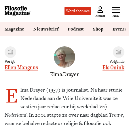
Word abonnee
Menu
Account
Magazine
Nieuwsbrief
Podcast
Shop
Events
Vorige
Volgende
Ellen Mangnus
Els Onink
Elma Drayer
E
lma Drayer (1957) is journalist. Na haar studie
Nederlands aan de Vrije Universiteit was ze
zestien jaar redacteur bij weekblad
Vrij
Nederland
. In 2001 stapte ze over naar dagblad
Trouw
,
waar ze behalve redacteur religie & filosofie ook