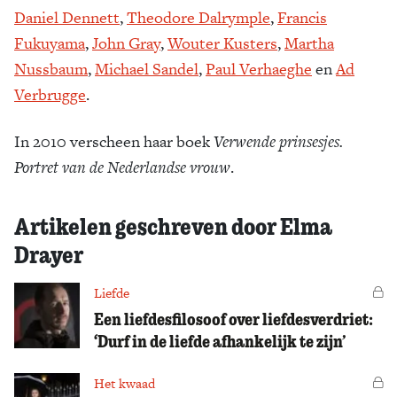
Daniel Dennett
,
Theodore Dalrymple
,
Francis
Fukuyama
,
John Gray
,
Wouter Kusters
,
Martha
Nussbaum
,
Michael Sandel
,
Paul Verhaeghe
en
Ad
Verbrugge
.
In 2010 verscheen haar boek
Verwende prinsesjes.
Portret van de Nederlandse vrouw
.
Artikelen geschreven door Elma
Drayer
Liefde
Vo
Een liefdesfilosoof over liefdesverdriet:
‘Durf in de liefde afhankelijk te zijn’
Het kwaad
Vo