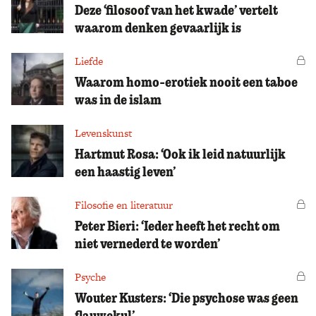
Deze ‘filosoof van het kwade’ vertelt
waarom denken gevaarlijk is
Liefde
Vo
Waarom homo-erotiek nooit een taboe
was in de islam
Levenskunst
Hartmut Rosa: ‘Ook ik leid natuurlijk
een haastig leven’
Filosofie en literatuur
Vo
Peter Bieri: ‘Ieder heeft het recht om
niet vernederd te worden’
Psyche
Vo
Wouter Kusters: ‘Die psychose was geen
flauwekul’