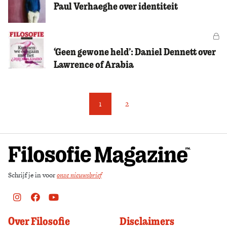
Paul Verhaeghe over identiteit
Vo
‘Geen gewone held’: Daniel Dennett over
Lawrence of Arabia
1
2
Schrijf je in voor
onze nieuwsbrief
Instagram
Facebook
Youtube
Over Filosofie
Disclaimers