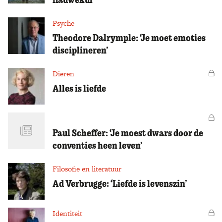
Psyche
Theodore Dalrymple: ‘Je moet emoties
disciplineren’
Dieren
Vo
Alles is liefde
Vo
Paul Scheffer: ‘Je moest dwars door de
conventies heen leven’
Filosofie en literatuur
Ad Verbrugge: ‘Liefde is levenszin’
Identiteit
Vo