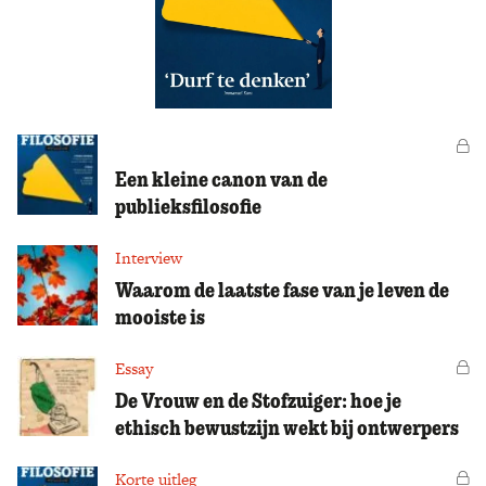
Vo
Een kleine canon van de
publieksfilosofie
Interview
Waarom de laatste fase van je leven de
mooiste is
Essay
Vo
De Vrouw en de Stofzuiger: hoe je
ethisch bewustzijn wekt bij ontwerpers
Korte uitleg
Vo