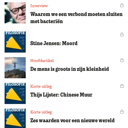
Interview
Vo
Waarom we een verbond moeten sluiten
met bacteriën
Vo
Stine Jensen: Moord
Hoofdartikel
Vo
De mens is groots in zijn kleinheid
Korte uitleg
Vo
Thijs Lijster: Chinese Muur
Korte uitleg
Vo
Zes waarden voor een nieuwe wereld