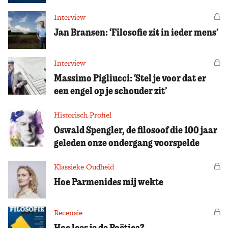
Interview
Vo
Jan Bransen: ‘Filosofie zit in ieder mens’
Interview
Vo
Massimo Pigliucci: ‘Stel je voor dat er
een engel op je schouder zit’
Historisch Profiel
Oswald Spengler, de filosoof die 100 jaar
geleden onze ondergang voorspelde
Klassieke Oudheid
Vo
Hoe Parmenides mij wekte
Recensie
Vo
Hoe lees je de Poëtica?