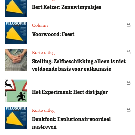
Bert Keizer: Zenuwimpulsjes
Column
Vo
Voorwoord: Feest
Korte uitleg
Vo
Stelling: Zelfbeschikking alleen is niet
voldoende basis voor euthanasie
Vo
Het Experiment: Hert dist jager
Korte uitleg
Vo
Denkfout: Evolutionair voordeel
nastreven