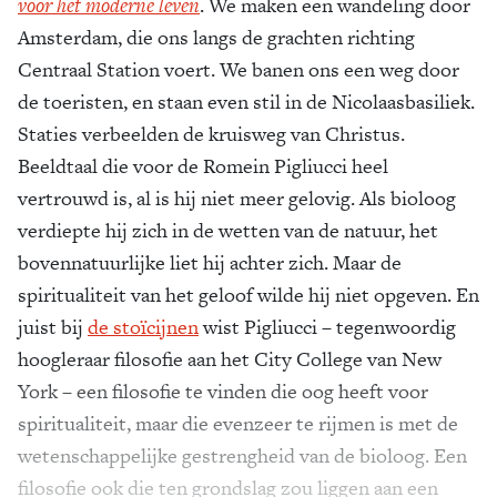
voor het moderne leven
. We maken een wandeling door
Amsterdam, die ons langs de grachten richting
Centraal Station voert. We banen ons een weg door
de toeristen, en staan even stil in de Nicolaasbasiliek.
Staties verbeelden de kruisweg van Christus.
Beeldtaal die voor de Romein Pigliucci heel
vertrouwd is, al is hij niet meer gelovig. Als bioloog
verdiepte hij zich in de wetten van de natuur, het
bovennatuurlijke liet hij achter zich. Maar de
spiritualiteit van het geloof wilde hij niet opgeven. En
juist bij
de stoïcijnen
wist Pigliucci – tegenwoordig
hoogleraar filosofie aan het City College van New
York – een filosofie te vinden die oog heeft voor
spiritualiteit, maar die evenzeer te rijmen is met de
wetenschappelijke gestrengheid van de bioloog. Een
filosofie ook die ten grondslag zou liggen aan een