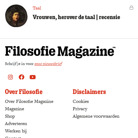
Taal
Vo
Vrouwen, herover de taal | recensie
Schrijf je in voor
onze nieuwsbrief
Instagram
Facebook
Youtube
Over Filosofie
Disclaimers
Over Filosofie Magazine
Cookies
Magazine
Privacy
Shop
(opens in a new tab)
Algemene voorwaarden
Adverteren
Werken bij