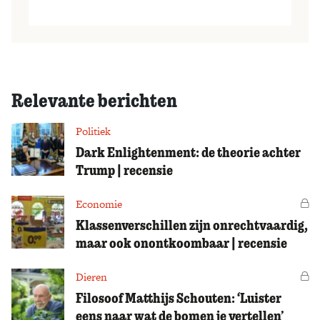
Relevante berichten
Politiek
Dark Enlightenment: de theorie achter
Trump | recensie
Economie
Vo
Klassenverschillen zijn onrechtvaardig,
maar ook onontkoombaar | recensie
Dieren
Vo
Filosoof Matthijs Schouten: ‘Luister
eens naar wat de bomen je vertellen’