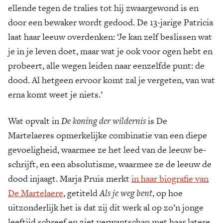
ellende tegen de tralies tot hij zwaargewond is en
door een bewaker wordt gedood. De 13-jarige Patricia
laat haar leeuw overdenken: ‘Je kan zelf beslissen wat
je in je leven doet, maar wat je ook voor ogen hebt en
probeert, alle wegen leiden naar eenzelfde punt: de
dood. Al hetgeen ervoor komt zal je vergeten, van wat
erna komt weet je niets.’
Wat opvalt in
De koning der wildernis
is De
Martelaeres opmerkelijke combinatie van een diepe
gevoeligheid, waarmee ze het leed van de leeuw be­
schrijft, en een absolutisme, waarmee ze de leeuw de
dood injaagt. Marja Pruis merkt
in haar biografie van
De Martelaere
, getiteld
Als je weg bent
, op hoe
uitzonderlijk het is dat zij dit werk al op zo’n jonge
leeftijd schreef en ziet verwantschap met haar latere