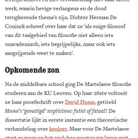
werk, waarin hevige verlangens en de dood
terugkerende thema’s zijn. Dichter Herman De
Coninck schreef over haar dat ze ‘als enige filosoof
van dit taalgebied van filosofie niet alleen iets
onacademisch, iets begrijpelijks, maar ook iets
aangrijpends weet te maken’.
Opkomende zon
Na de middelbare school ging De Martelaere filosofie
studeren aan de KU Leuven. Op haar 26ste voltooit
ze haar proefschrift over
David Hume
, getiteld
Hume’s ‘gematigd’ scepticisme: futiel of fataal
? De
dissertatie lijkt in eerste instantie een theoretische
verhandeling over
kenleer
. Maar voor De Martelaere
staat er meer op het spel: hoe moeten we leven met