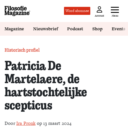
Word abonnee
Menu
Account
Magazine
Nieuwsbrief
Podcast
Shop
Events
Historisch profiel
Patricia De
Martelaere, de
hartstochtelijke
scepticus
Door
Ira Pronk
op 13 maart 2024