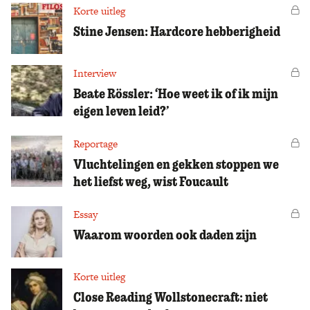
Korte uitleg
Vo
Stine Jensen: Hardcore ­hebberigheid
Interview
Vo
Beate Rössler: ‘Hoe weet ik of ik mijn
eigen leven leid?’
Reportage
Vo
Vluchtelingen en gekken stoppen we
het liefst weg, wist Foucault
Essay
Vo
Waarom woorden ook daden zijn
Korte uitleg
Close Reading Wollstonecraft: niet