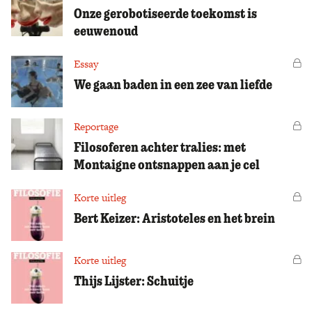
Onze gerobotiseerde toekomst is
eeuwenoud
Essay
Vo
We gaan baden in een zee van liefde
Reportage
Vo
Filosoferen achter tralies: met
Montaigne ontsnappen aan je cel
Korte uitleg
Vo
Bert Keizer: Aristoteles en het brein
Korte uitleg
Vo
Thijs Lijster: Schuitje