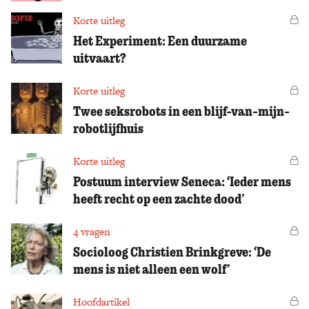
Korte uitleg
Vo
Het Experiment: Een duurzame
uitvaart?
Korte uitleg
Vo
Twee seksrobots in een blijf-van-mijn-
robotlijfhuis
Korte uitleg
Vo
Postuum interview Seneca: ‘Ieder mens
heeft recht op een zachte dood’
4 vragen
Vo
Socioloog Christien Brinkgreve: ‘De
mens is niet alleen een wolf’
Hoofdartikel
Vo