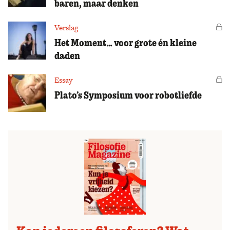
baren, maar denken
Verslag
Vo
Het Moment… voor grote én kleine
daden
Essay
Vo
Plato’s Symposium voor robotliefde