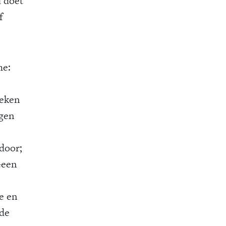
u doet
f
me:
oeken
igen
 door;
Geen
e en
 de