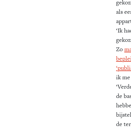
gekoz
als ee
appar
‘Ik h
gekoz
Zo
ma
beple
‘publ
ik me
‘Verd
de bas
hebbe
bijste
de te