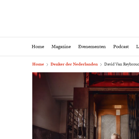
Home
Magazine
Eveneme
Home
Magazine
Evenementen
Podcast
L
Home
Denker der Nederlanden
David Van Reybrouck