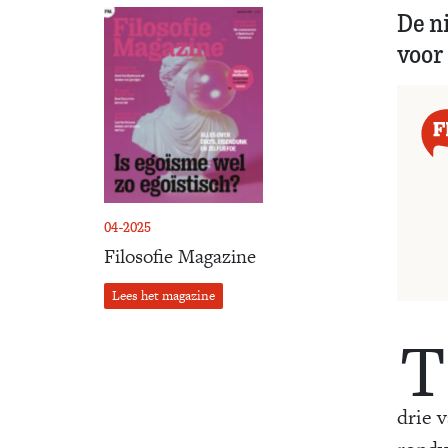
De n
voor
04-2025
Filosofie Magazine
Lees het magazine
T
drie 