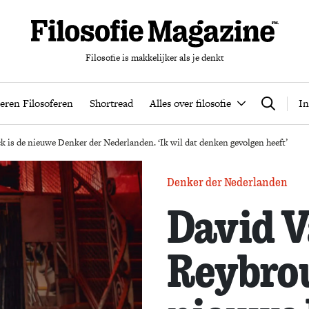
Filosofie is makkelijker als je denkt
nten
Podcast
Leren Filosoferen
Shortread
Alles over filos
eren Filosoferen
Shortread
Alles over filosofie
In
Zoeken
 is de nieuwe Denker der Nederlanden. ‘Ik wil dat denken gevolgen heeft’
Denker der Nederlanden
David 
Reybrou