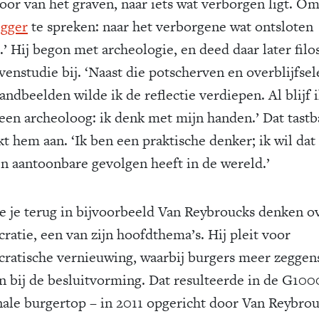
oor van het graven, naar iets wat verborgen ligt. O
gger
te spreken: naar het verborgene wat ontsloten
’ Hij begon met archeologie, en deed daar later filo
venstudie bij. ‘Naast die potscherven en overblijfse
andbeelden wilde ik de reflectie verdiepen. Al blijf 
d een archeoloog: ik denk met mijn handen.’ Dat tastb
kt hem aan. ‘Ik ben een praktische denker; ik wil dat
n aantoonbare gevolgen heeft in de wereld.’
ie je terug in bijvoorbeeld Van Reybroucks denken o
ratie, een van zijn hoofdthema’s. Hij pleit voor
ratische vernieuwing, waarbij burgers meer zeggen
en bij de besluitvorming. Dat resulteerde in de G100
nale burgertop – in 2011 opgericht door Van Reybrou