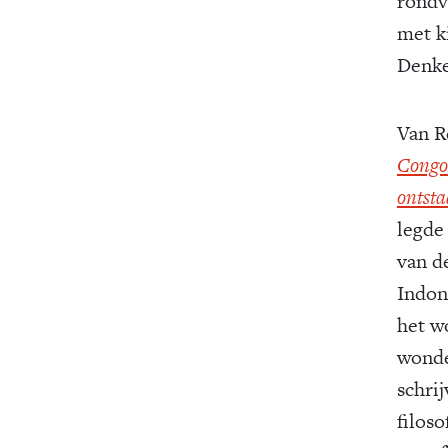
rondv
met k
Denke
Van R
Congo.
ontst
legde
van d
Indon
het w
wonde
schri
filoso