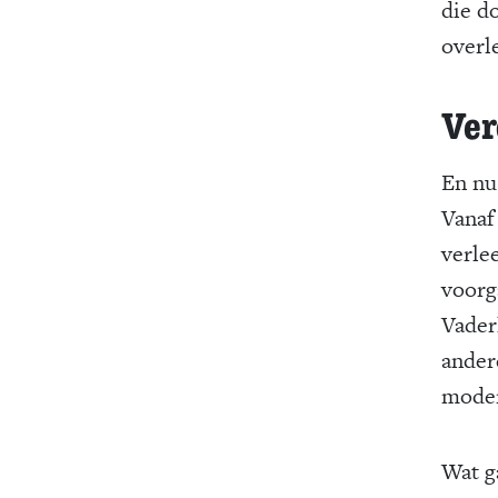
die d
overl
Ver
En nu
Vanaf 
verle
voorg
Vader
ander
moder
Wat g