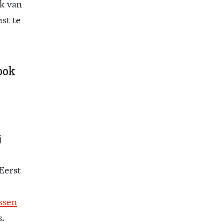
k van
st te
 ook
j
Eerst
ssen
s.