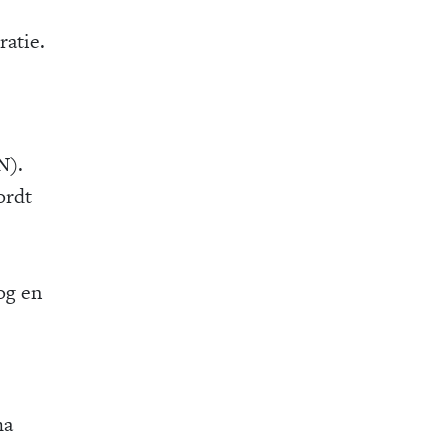
ratie.
N).
ordt
og en
ma