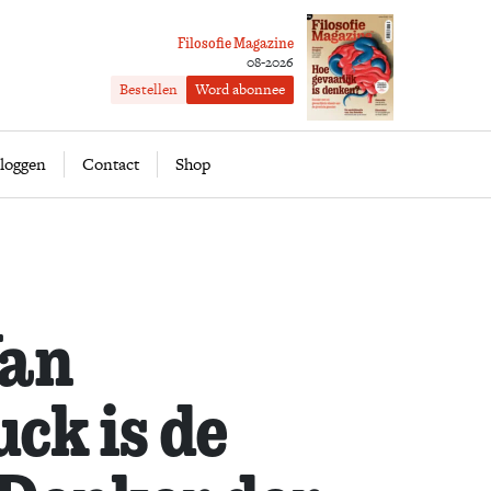
Filosofie Magazine
08-2026
Bestellen
Word abonnee
ofie
Word abonnee
loggen
Contact
Shop
Van
ck is de