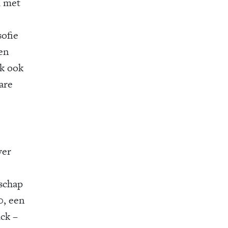
m met
sofie
len
ik ook
are
ver
schap
0, een
ck –