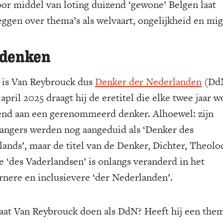
oor middel van loting duizend ‘gewone’ Belgen laat
eggen over thema’s als welvaart, ongelijkheid en mig
denken
 is Van Reybrouck dus
Denker der Nederlanden
(Dd
april 2025 draagt hij de eretitel die elke twee jaar w
end aan een gerenommeerd denker. Alhoewel: zijn
angers werden nog aangeduid als ‘Denker des
lands’, maar de titel van de Denker, Dichter, Theolo
e ‘des Vaderlandsen’ is onlangs veranderd in het
nere en inclusievere ‘der Nederlanden’.
aat Van Reybrouck doen als DdN? Heeft hij een the