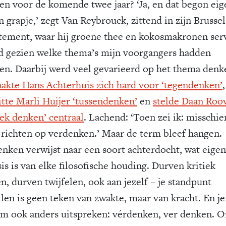
en voor de komende twee jaar? ‘Ja, en dat begon eig
n grapje,’ zegt Van Reybrouck, zittend in zijn Brusse
tement, waar hij groene thee en kokosmakronen serv
ad gezien welke thema’s mijn voorgangers hadden
en. Daarbij werd veel gevarieerd op het thema denk
akte Hans Achterhuis zich hard voor ‘tegen­denken’
,
itte Marli Huijer ‘tussendenken’
en
stelde Daan Roo
iek denken’ centraal
. Lachend: ‘Toen zei ik: misschie
 richten op verdenken.’ Maar de term bleef hangen.
enken verwijst naar een soort achterdocht, wat eigen
is is van elke filosofische houding. Durven kritiek
n, durven twijfelen, ook aan jezelf – je standpunt
llen is geen teken van zwakte, maar van kracht. En je
rm ook anders uitspreken: vérdenken, ver denken. 