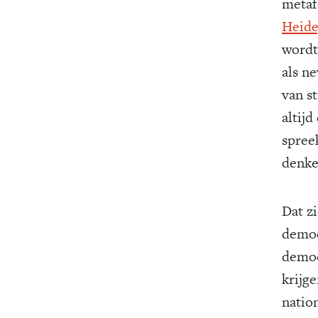
metaf
Heide
wordt.
als ne
van st
altij
spree
denke
Dat z
democ
democ
krijg
natio