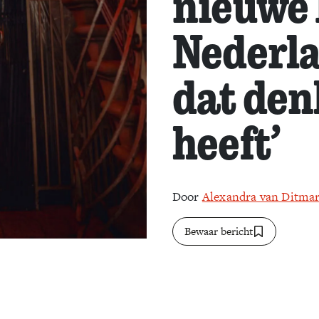
nieuwe 
Nederla
dat den
heeft’
Door
Alexandra van Ditma
Bewaar bericht