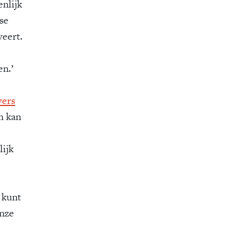
enlijk
lse
eert.
en.’
vers
n kan
lijk
 kunt
Onze