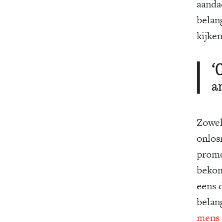
aanda
belan
kijken
‘
a
Zowel
onlos
promo
bekom
eens 
belan
mens 