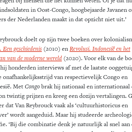
ragen bij mensen die het kunnen weten. Of je dat n
indsoldaten in Oost-Congo, hoogbejaarde Javanen o
rs der Nederlanden maakt in dat opzicht niet uit.’
eybrouck doelt op zijn twee boeken over kolonialis
 Een geschiedenis
(2010) en
Revolusi. Indonesië en het
aan van de moderne wereld
(2020). Voor elk van de b
 hij honderden interviews af met de laatste ooggetu
e onafhankelijksstrijd van respectievelijk Congo en
esië. Met
Congo
brak hij nationaal en internationaal
on twintig prijzen en kreeg een dozijn vertalingen. 
r dat Van ­Reybrouck vaak als ‘cultuurhistoricus en
jver’ wordt aangeduid. Maar hij studeerde archeologi
fie. ‘Bij die combinatie denk je natuurlijk al snel aan