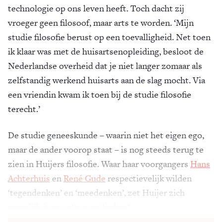
technologie op ons leven heeft. Toch dacht zij
vroeger geen filosoof, maar arts te worden. ‘Mijn
studie filosofie berust op een toevalligheid. Net toen
ik klaar was met de huisartsenopleiding, besloot de
Nederlandse overheid dat je niet langer zomaar als
zelfstandig werkend huisarts aan de slag mocht. Via
een vriendin kwam ik toen bij de studie filosofie
terecht.’
De studie geneeskunde – waarin niet het eigen ego,
maar de ander voorop staat – is nog steeds terug te
zien in Huijers filosofie. Waar haar voorgangers
Hans
Achterhuis
en
René Gude
respectievelijk wilden
‘tegendenken’ en ‘meedenken’, zet Huijer zich
namelijk in voor ‘tussendenken’.