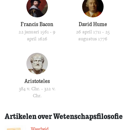
Francis Bacon
David Hume
22 januari 1561 - 9
26 april 1711 - 25
april 1626
augustus 1776
Aristoteles
384 v. Chr. - 322 v.
Chr.
Artikelen over Wetenschapsfilosofie
Waarheid