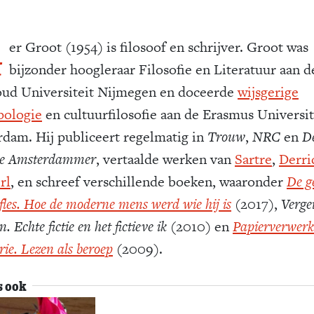
G
er Groot (1954) is filosoof en schrijver. Groot was
bijzonder hoogleraar Filosofie en Literatuur aan d
ud Universiteit Nijmegen en doceerde
wijsgerige
pologie
en cultuurfilosofie aan de Erasmus Universit
rdam. Hij publiceert regelmatig in
Trouw
,
NRC
en
D
e Amsterdammer
, vertaalde werken van
Sartre
,
Derri
rl
, en schreef verschillende boeken, waaronder
De g
 fles. Hoe de moderne mens werd wie hij is
(2017),
Verge
. Echte fictie en het fictieve ik
(2010) en
Papierverwer
rie. Lezen als beroep
(2009).
s ook