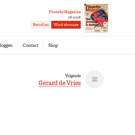
Filosofie Magazine
08-2026
Bestellen
Word abonnee
ofie
Word abonnee
loggen
Contact
Shop
Volgende
Gerard de Vries