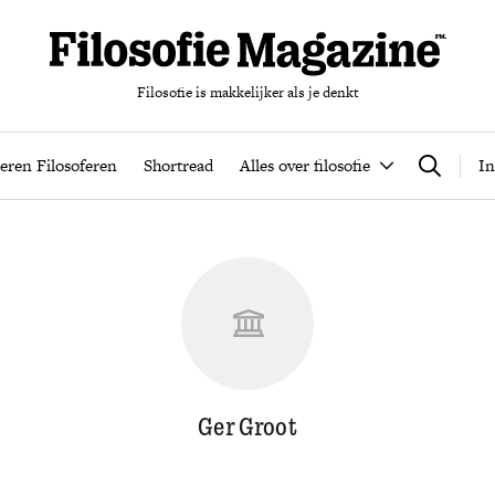
Filosofie is makkelijker als je denkt
nten
Podcast
Leren Filosoferen
Shortread
Alles over filos
eren Filosoferen
Shortread
Alles over filosofie
In
Zoeken
Ger Groot