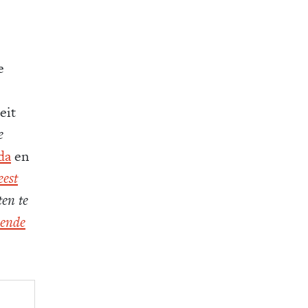
e
eit
e
da
en
eest
ten te
kende