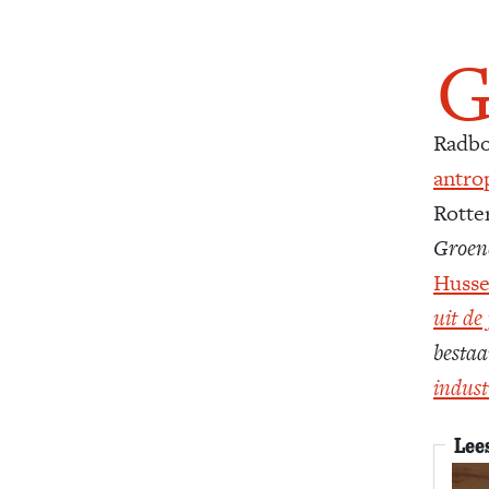
Radbo
antro
Rotte
Groen
Husse
uit de
bestaan
indust
Lee