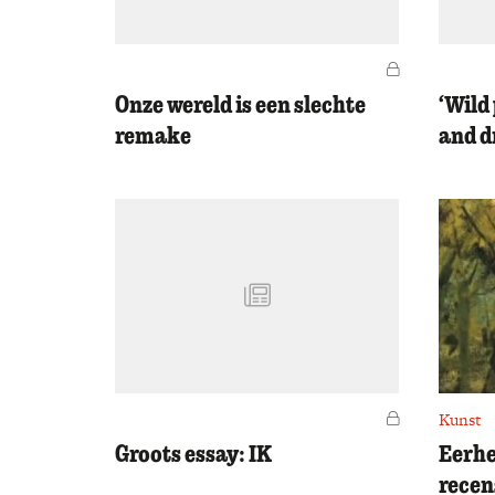
Voor leden
Onze wereld is een slechte
‘Wild 
remake
and d
Voor leden
Kunst
Groots essay: IK
Eerhe
recen