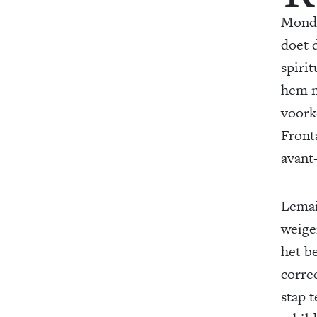
Mondr
doet 
spiri
hem n
voork
Front
avant
Lemai
weige
het be
corre
stap t