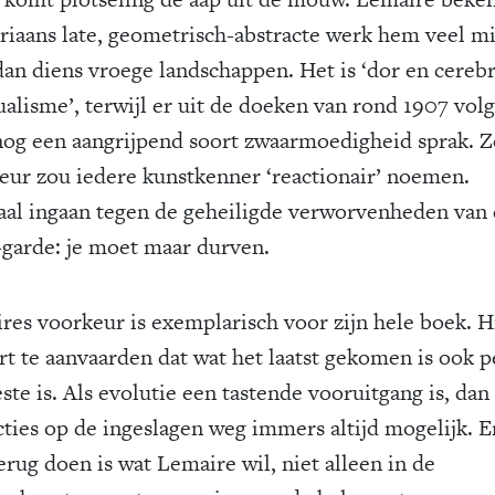
iaans late, geometrisch-abstracte werk hem veel m
dan diens vroege landschappen. Het is ‘dor en cerebr
tualisme’, terwijl er uit de doeken van rond 1907 vol
og een aangrijpend soort zwaarmoedigheid sprak. Z
eur zou iedere kunstkenner ‘reactionair’ noemen.
aal ingaan tegen de geheiligde verworvenheden van
-garde: je moet maar durven.
res voorkeur is exemplarisch voor zijn hele boek. H
rt te aanvaarden dat wat het laatst gekomen is ook p
ste is. Als evolutie een tastende vooruitgang is, dan 
cties op de ingeslagen weg immers altijd mogelijk. 
erug doen is wat Lemaire wil, niet alleen in de