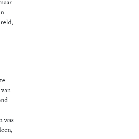
 maar
en
reld,
te
 van
end
n was
leen,