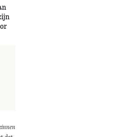
an
zijn
oor
zinnen
t dat