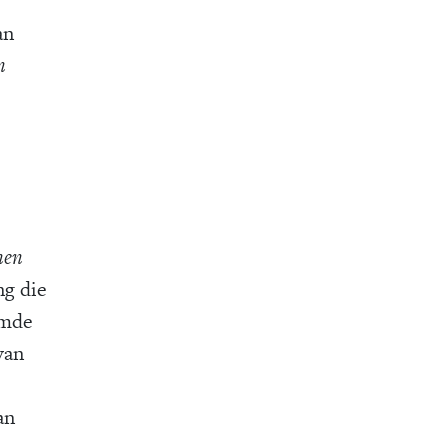
an
n
nen
ng die
amde
van
an