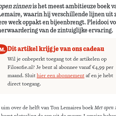
open zinnen
is het meest ambitieuze boek v
emaire, waarin hij verschillende lijnen uit 
ere werk oppakt en bijeenbrengt. Pleidooi v
herwaardering van de zintuiglijke ervaring.
Dit artikel krijg je van ons cadeau
Wil je onbeperkt toegang tot de artikelen op
Filosofie.nl? Je bent al abonnee vanaf €4,99 per
maand. Sluit
hier een abonnement
af en je hebt
direct toegang.
uim over de helft van Ton Lemaires boek
Met open 
komt plotseling de aap uit de mouw. Lemaire beken