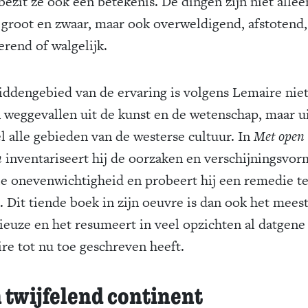
bezit ze ook een betekenis. De dingen zijn niet allee
 groot en zwaar, maar ook overweldigend, afstotend,
erend of walgelijk.
iddengebied van de ervaring is volgens Lemaire nie
n weggevallen uit de kunst en de wetenschap, maar u
el alle gebieden van de westerse cultuur. In
Met open
n
inventariseert hij de oorzaken en verschijningsvo
ie onevenwichtigheid en probeert hij een remedie t
. Dit tiende boek in zijn oeuvre is dan ook het mees
ieuze en het resumeert in veel opzichten al datgene
re tot nu toe geschreven heeft.
 twijfelend continent