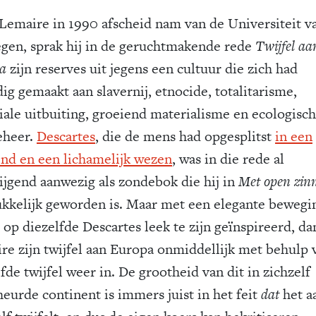
Lemaire in 1990 afscheid nam van de Universiteit v
gen, sprak hij in de geruchtmakende rede
Twijfel aa
a
zijn reserves uit jegens een cultuur die zich had
ig gemaakt aan slavernij, etnocide, totalitarisme,
ale uitbuiting, groeiend materialisme en ecologisch
eheer.
Descartes
, die de mens had opgesplitst
in een
nd en een lichamelijk wezen
, was in die rede al
wijgend aanwezig als zondebok die hij in
Met open zin
ukkelijk geworden is. Maar met een elegante bewegi
t op diezelfde Descartes leek te zijn geïnspireerd, d
re zijn twijfel aan Europa onmiddellijk met behulp 
fde twijfel weer in. De grootheid van dit in zichzelf
heurde continent is immers juist in het feit
dat
het a