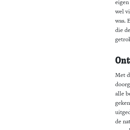
eigen
wel v
was. 
die de
getro
Ont
Met d
doorg
alle 
geken
uitge
de na