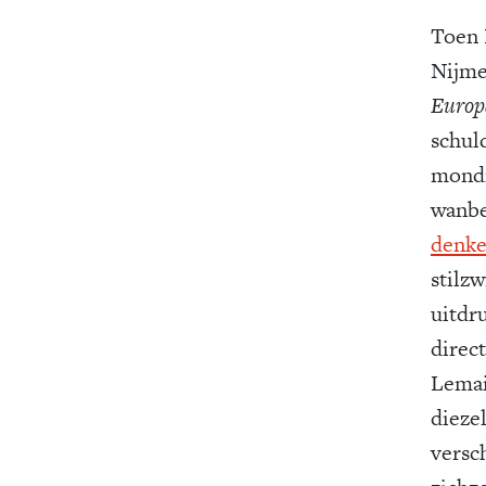
Toen 
Nijme
Europ
schuld
mondi
wanb
denke
stilz
uitdr
direc
Lemai
diezel
versc