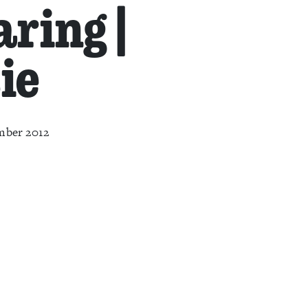
aring |
ie
mber 2012