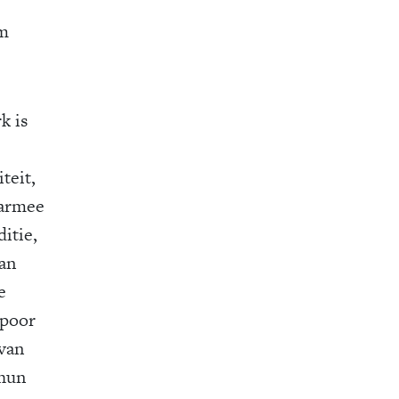
am
k is
teit,
aarmee
itie,
an
e
spoor
 van
 hun