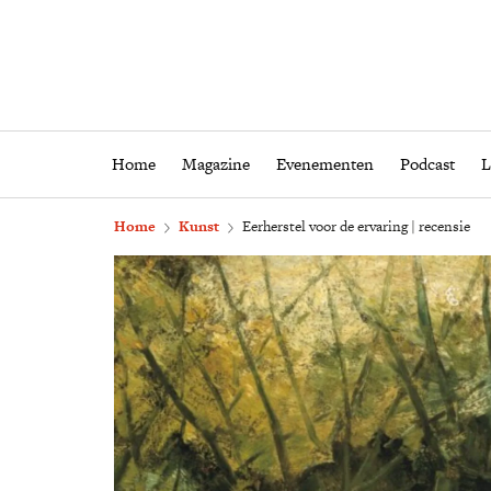
Home
Magazine
Eveneme
Home
Magazine
Evenementen
Podcast
L
Home
Kunst
Eerherstel voor de ervaring | recensie