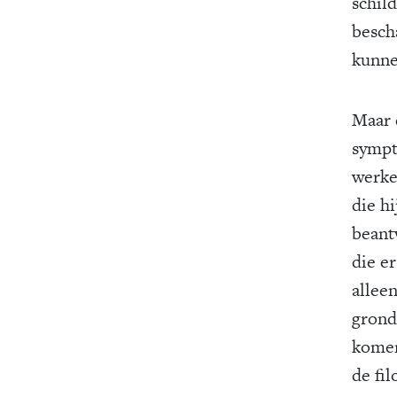
schil
besch
kunne
Maar 
sympt
werkel
die h
beant
die er
alleen
grond
komen
de fi