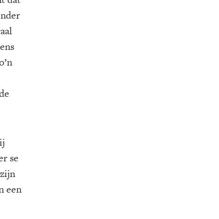
inder
aal
gens
o’n
 de
ij
er se
zijn
En een