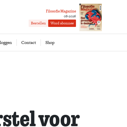
Filosofie Magazine
08-2026
Bestellen
Word abonnee
ofie
Word abonnee
loggen
Contact
Shop
stel voor