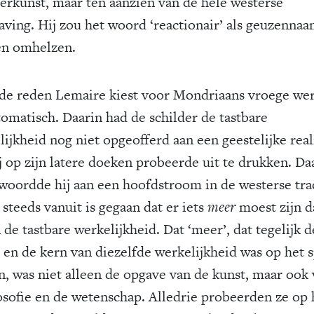
derkunst, maar ten aanzien van de hele westerse
aving. Hij zou het woord ‘reactionair’ als geuzenna
n omhelzen.
de reden Lemaire kiest voor Mondriaans vroege wer
omatisch. Daarin had de schilder de tastbare
ijkheid nog niet opgeofferd aan een geestelijke reali
ij op zijn latere doeken probeerde uit te drukken. D
woordde hij aan een hoofdstroom in de westerse trad
 steeds vanuit is gegaan dat er iets
meer
moest zijn d
 de tastbare werkelijkheid. Dat ‘meer’, dat tegelijk d
 en de kern van diezelfde werkelijkheid was op het 
, was niet alleen de opgave van de kunst, maar ook
losofie en de wetenschap. Alledrie probeerden ze op