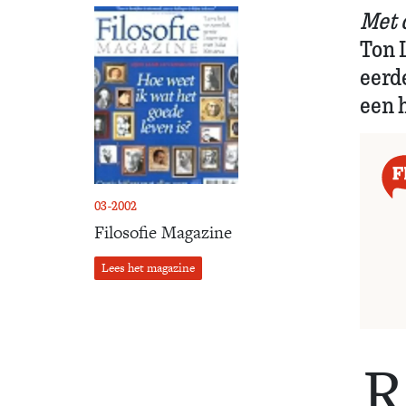
Met 
Ton L
eerd
een 
03-2002
Filosofie Magazine
Lees het magazine
R