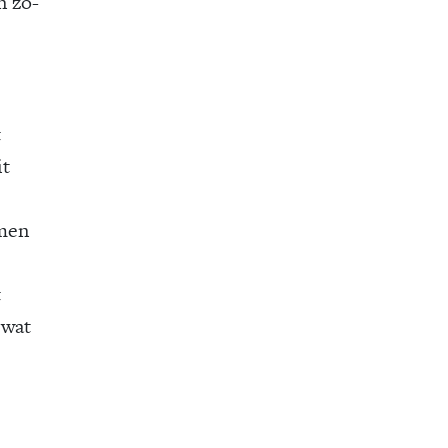
n zo-
t
it
rmen
e
t
 wat