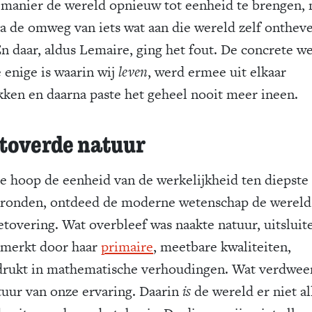
 manier de wereld opnieuw tot eenheid te brengen,
ia de omweg van iets wat aan die wereld zelf onthev
En daar, aldus Lemaire, ging het fout. De concrete we
 enige is waarin wij
leven
, werd ermee uit elkaar
kken en daarna paste het geheel nooit meer ineen.
toverde natuur
e hoop de eenheid van de werkelijkheid ten diepste 
ronden, ontdeed de moderne wetenschap de wereld
betovering. Wat overbleef was naakte natuur, uitsluit
merkt door haar
primaire
, meetbare kwaliteiten,
drukt in mathematische verhoudingen. Wat verdwee
tuur van onze ervaring. Daarin
is
de wereld er niet al