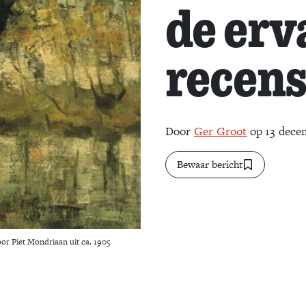
de erv
recens
Door
Ger Groot
op 13 dece
Bewaar bericht
oor Piet Mondriaan uit ca. 1905