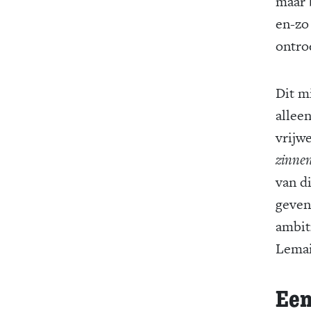
maar 
en-zo
ontro
Dit m
allee
vrijw
zinne
van d
geven
ambit
Lemai
Een