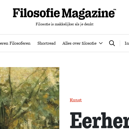
Filosofie is makkelijker als je denkt
nten
Podcast
Leren Filosoferen
Shortread
Alles over filos
eren Filosoferen
Shortread
Alles over filosofie
In
Zoeken
Kunst
Eerher