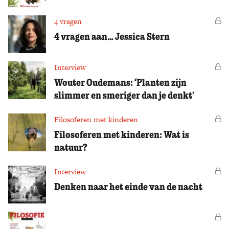
4 vragen
Vo
4 vragen aan… Jessica Stern
Interview
Vo
Wouter Oudemans: ‘Planten zijn
slimmer en smeriger dan je denkt’
Filosoferen met kinderen
Vo
Filosoferen met kinderen: Wat is
natuur?
Interview
Vo
Denken naar het einde van de nacht
Vo