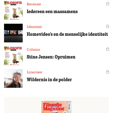
Recensie
Vo
Iedereen een massamens
Identiteit
Vo
Homevideo’s en de menselijke identiteit
Column
Vo
Stine Jensen: Opruimen
Interview
Vo
Wildernis in de polder