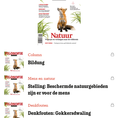
Column
Vo
Bildung
Mens en natuur
Vo
Stelling: Beschermde natuurgebieden
zijn er voor de mens
Denkfouten
Vo
Denkfouten: Gokkersdwaling