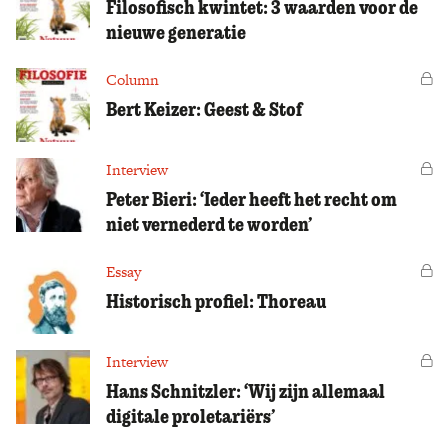
Filosofisch kwintet: 3 waarden voor de
nieuwe generatie
Column
Vo
Bert Keizer: Geest & Stof
Interview
Vo
Peter Bieri: ‘Ieder heeft het recht om
niet vernederd te worden’
Essay
Vo
Historisch profiel: Thoreau
Interview
Vo
Hans Schnitzler: ‘Wij zijn allemaal
digitale proletariërs’