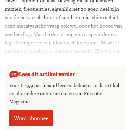
Jawel… stamelt de klas. Ik vraag me af of klanken,
muziek, frequenties, eigenlijk net zo goed deel zijn
van de natuur als hout of zand, en misschien schiet
deze metafysische vraag ook wel door het hoofd van
een leerling. Marsha denkt nog een stap verder en
legt de vinger op een filosofisch knelpunt: ‘Maar juf,
mensen zijn ook door mensen gemaakt. Zijn wij dan
ook cultuur?’
Lees dit artikel verder
Voor € 4,99 per maand lees én beluister je dit artikel
en alle andere online artikelen van Filosofie
Magazine.
Word abonnee