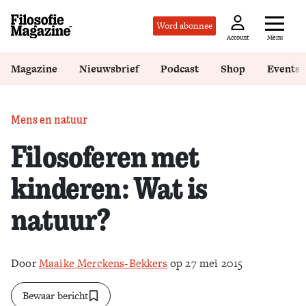
Word abonnee
Menu
Account
Magazine
Nieuwsbrief
Podcast
Shop
Events
Mens en natuur
Filosoferen met
kinderen: Wat is
natuur?
Door
Maaike Merckens-Bekkers
op 27 mei 2015
Bewaar bericht