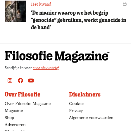
Het kwaad
Vo
‘De manier waarop we het begrip
“genocide” gebruiken, werkt genocide in
de hand’
Schrijf je in voor
onze nieuwsbrief
Instagram
Facebook
Youtube
Over Filosofie
Disclaimers
Over Filosofie Magazine
Cookies
Magazine
Privacy
Shop
(opens in a new tab)
Algemene voorwaarden
Adverteren