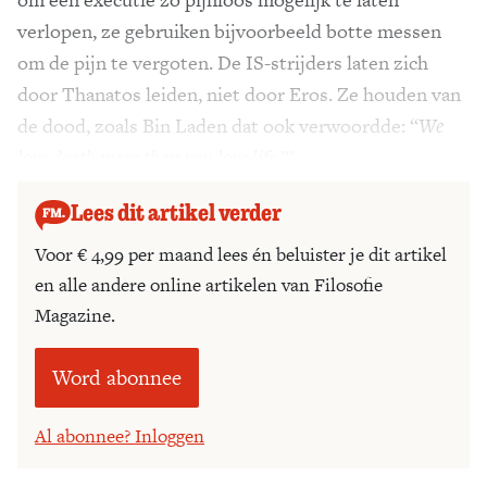
verlopen, ze gebruiken bijvoorbeeld botte messen
om de pijn te vergoten. De IS-strijders laten zich
door Thanatos leiden, niet door Eros. Ze houden van
de dood, zoals Bin Laden dat ook verwoordde: “
We
love death more than you love life
.”’
Lees dit artikel verder
Voor € 4,99 per maand lees én beluister je dit artikel
en alle andere online artikelen van Filosofie
Magazine.
Word abonnee
Al abonnee? Inloggen