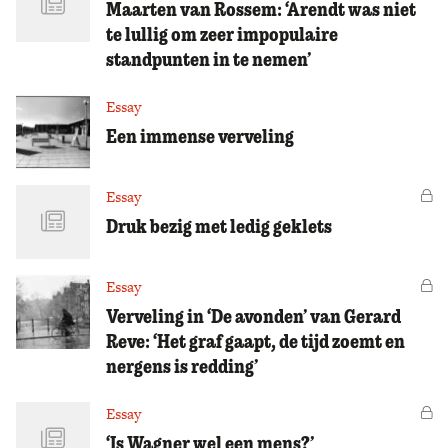
Maarten van Rossem: ‘Arendt was niet
te lullig om zeer impopulaire
standpunten in te nemen’
Essay
Een immense verveling
Essay
Vo
Druk bezig met ledig geklets
Essay
Vo
Verveling in ‘De avonden’ van Gerard
Reve: ‘Het graf gaapt, de tijd zoemt en
nergens is redding’
Essay
Vo
‘Is Wagner wel een mens?’