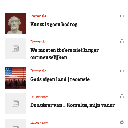
Zoek
Recensie
Vo
Kunst is geen bedrog
Recensie
Vo
We moeten tbs’ers niet langer
ontmenselijken
Recensie
Vo
Gods eigen land | recensie
Interview
Vo
De auteur van… Romulus, mijn vader
Interview
Vo