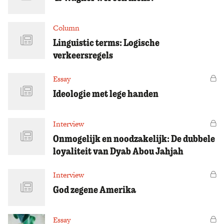
Column
Linguistic terms: Logische
verkeersregels
Essay
Vo
Ideologie met lege handen
Interview
Vo
Onmogelijk en noodzakelijk: De dubbele
loyaliteit van Dyab Abou Jahjah
Interview
Vo
God zegene Amerika
Essay
Vo