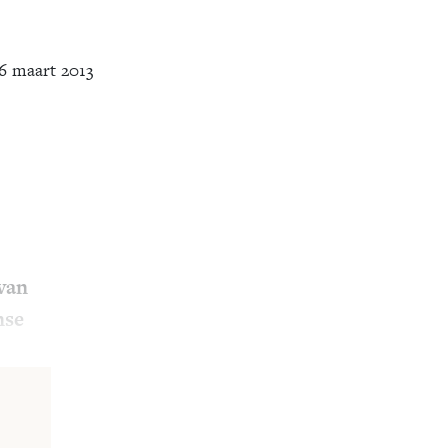
6 maart 2013
 van
nse