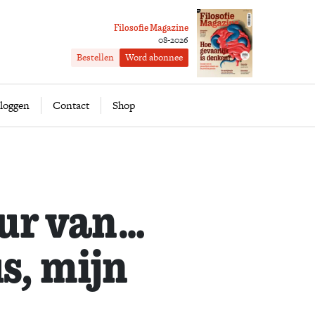
Filosofie Magazine
08-2026
Bestellen
Word abonnee
ofie
Word abonnee
loggen
Contact
Shop
eur van…
s, mijn