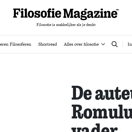
Filosofie is makkelijker als je denkt
nten
Podcast
Leren Filosoferen
Shortread
Alles over filos
eren Filosoferen
Shortread
Alles over filosofie
In
Zoeken
De aut
Romulu
vader