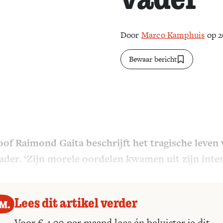
Door
Marco Kamphuis
op 2
Bewaar bericht
oof Raimond Gaita beschrijft het tragische leven
vader. ‘Zijn morele oordelen kwamen uit zijn inte
ijden voort.’
Lees dit artikel verder
Voor € 4,99 per maand lees én beluister je dit