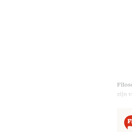
Filos
zijn 
medel