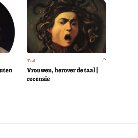
Taal
Voor leden
outen
Vrouwen, herover de taal |
recensie