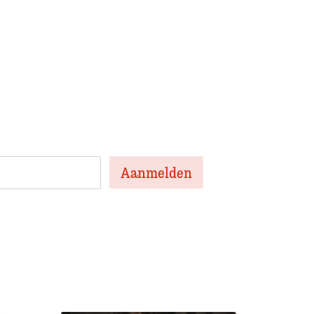
 onze nieuwsbrief
en nieuwsbrief met het laatste
te artikelen van de week en af en toe een