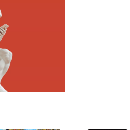
Meld je aan voor
Ontvang elke woensdag e
filosofie nieuws, de bes
aanbieding.
E-mailadres