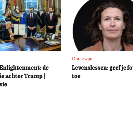
Onderwijs
Enlightenment: de
Levenslessen: geef je f
ie achter Trump |
toe
sie