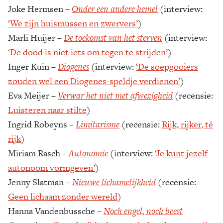
Joke Hermsen –
Onder een andere hemel
(interview:
‘We zijn huismussen en zwervers’
)
Marli Huijer –
De toekomst van het sterven
(interview:
‘De dood is niet iets om tegen te strijden’
)
Inger Kuin –
Diogenes
(interview:
‘De soepgooiers
zouden wel een Diogenes-speldje verdienen’
)
Eva Meijer –
Verwar het niet met afwezigheid
(recensie:
Luisteren naar stilte
)
Ingrid Robeyns –
Limitarisme
(recensie:
Rijk, rijker, té
rijk
)
Miriam Rasch –
Autonomie
(interview:
‘Je kunt jezelf
autonoom vormgeven’
)
Jenny Slatman –
Nieuwe lichamelijkheid
(recensie:
Geen lichaam zonder wereld
)
Hanna Vandenbussche –
Noch engel, noch beest