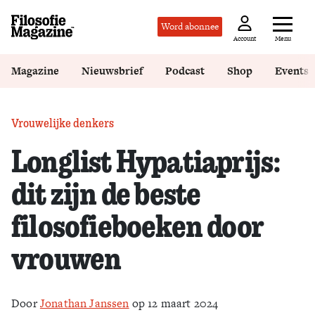
Word abonnee
Menu
Account
Magazine
Nieuwsbrief
Podcast
Shop
Events
Vrouwelijke denkers
Longlist Hypatiaprijs:
dit zijn de beste
filosofieboeken door
vrouwen
Door
Jonathan Janssen
op 12 maart 2024