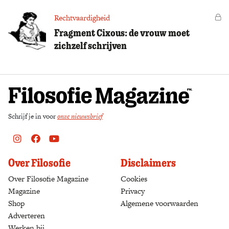
Rechtvaardigheid
Vo
Fragment Cixous: de vrouw moet
zichzelf schrijven
Schrijf je in voor
onze nieuwsbrief
Instagram
Facebook
Youtube
Over Filosofie
Disclaimers
Over Filosofie Magazine
Cookies
Magazine
Privacy
Shop
(opens in a new tab)
Algemene voorwaarden
Adverteren
Werken bij