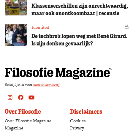
Klassenverschillen zijn onrechtvaardig,
maar ook onontkoombaar | recensie
Identiteit
Vo
De techbro’s lopen weg met René Girard.
Is zijn denken gevaarlijk?
Schrijf je in voor
onze nieuwsbrief
Instagram
Facebook
Youtube
Over Filosofie
Disclaimers
Over Filosofie Magazine
Cookies
Magazine
Privacy