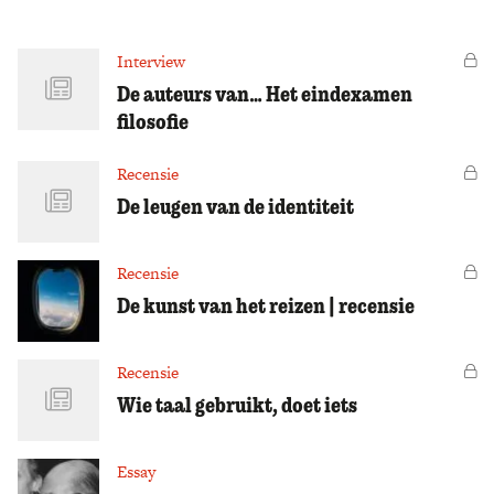
Zoek
Interview
Vo
De auteurs van… Het eindexamen
filosofie
Recensie
Vo
De leugen van de identiteit
Recensie
Vo
De kunst van het reizen | recensie
Recensie
Vo
Wie taal gebruikt, doet iets
Essay