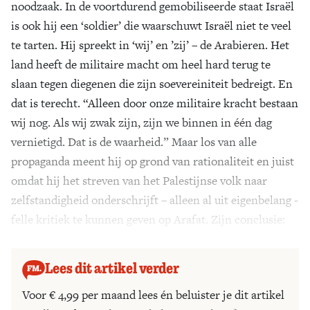
noodzaak. In de voortdurend gemobiliseerde staat Israël
is ook hij een ‘soldier’ die waarschuwt Israël niet te veel
te tarten. Hij spreekt in ‘wij’ en ’zij’ – de Arabieren. Het
land heeft de militaire macht om heel hard terug te
slaan tegen diegenen die zijn soevereiniteit bedreigt. En
dat is terecht. “Alleen door onze militaire kracht bestaan
wij nog. Als wij zwak zijn, zijn we binnen in één dag
vernietigd. Dat is de waarheid.” Maar los van alle
propaganda meent hij op grond van rationaliteit en juist
omdat hij het streven van het Palestijnse volk naar
zelfstandigheid onderschrijft – alleen al uit eigenbelang -
felle kritiek te kunnen geven op Arafat. Zijn conclusie:
“Hij moet weg.”
Lees dit artikel verder
Voor € 4,99 per maand lees én beluister je dit artikel