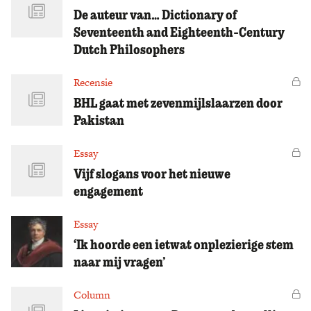
De auteur van… Dictionary of
Seventeenth and Eighteenth-Century
Dutch Philosophers
Recensie
Vo
BHL gaat met zevenmijlslaarzen door
Pakistan
Essay
Vo
Vijf slogans voor het nieuwe
engagement
Essay
‘Ik hoorde een ietwat onplezierige stem
naar mij vragen’
Column
Vo