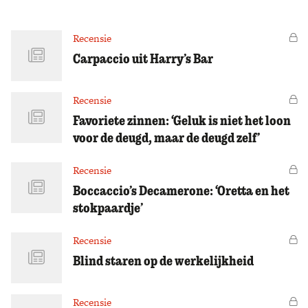
Zoek
Recensie
Vo
Carpaccio uit Harry’s Bar
Recensie
Vo
Favoriete zinnen: ‘Geluk is niet het loon
voor de deugd, maar de deugd zelf’
Recensie
Vo
Boccaccio’s Decamerone: ‘Oretta en het
stokpaardje’
Recensie
Vo
Blind staren op de werkelijkheid
Recensie
Vo