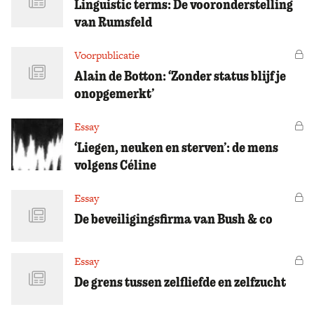
Linguistic terms: De vooronderstelling
van Rumsfeld
Voorpublicatie
Vo
Alain de Botton: ‘Zonder status blijf je
onopgemerkt’
Essay
Vo
‘Liegen, neuken en sterven’: de mens
volgens Céline
Essay
Vo
De beveiligingsfirma van Bush & co
Essay
Vo
De grens tussen zelfliefde en zelfzucht