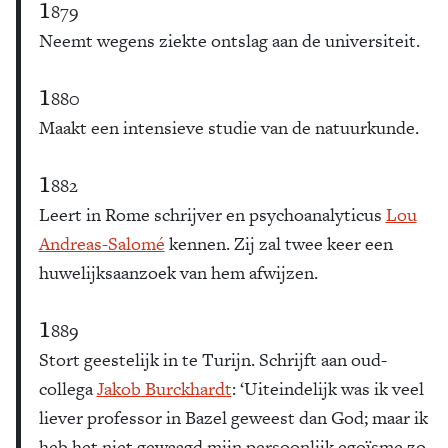
1
879
Neemt wegens ziekte ontslag aan de universiteit.
1
880
Maakt een intensieve studie van de natuurkunde.
1
882
Leert in Rome schrijver en psychoanalyticus
Lou
Andreas-Salomé
kennen. Zij zal twee keer een
huwelijksaanzoek van hem afwijzen.
1
889
Stort geestelijk in te Turijn. Schrijft aan oud-
collega
Jakob Burckhardt
: ‘Uiteindelijk was ik veel
liever professor in Bazel geweest dan God; maar ik
heb het niet gewaagd mijn persoonlijk egoïsme zo