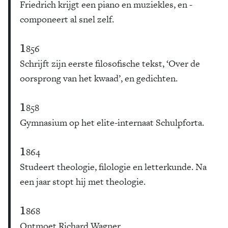
Friedrich krijgt een ­piano en muziekles, en ­
componeert al snel zelf.
1
856
Schrijft zijn eerste filosofische tekst, ‘Over de
oorsprong van het kwaad’, en gedichten.
1
858
Gymnasium op het elite-internaat Schulpforta.
1
864
Studeert theologie, filologie en letterkunde. Na
een jaar stopt hij met theologie.
1
868
Ontmoet Richard Wagner.