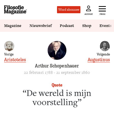
Word abonnee
Menu
Account
Magazine
Nieuwsbrief
Podcast
Shop
Events
Vorige
Volgende
Aristoteles
Augustinus
Arthur Schopenhauer
22 februari 1788 - 21 september 1860
Quote
“De wereld is mijn
voorstelling”