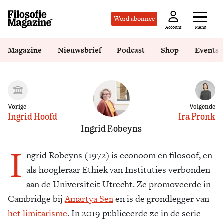
Word abonnee
Menu
Account
Magazine
Nieuwsbrief
Podcast
Shop
Events
Vorige
Volgende
Ingrid Hoofd
Ira Pronk
Ingrid Robeyns
I
ngrid Robeyns (1972) is econoom en filosoof, en
als hoogleraar Ethiek van Instituties verbonden
aan de Universiteit Utrecht. Ze promoveerde in
Cambridge bij
Amartya Sen
en is de grondlegger van
het limitarisme
. In 2019 publiceerde ze in de serie