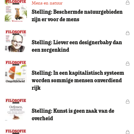
Mens en natuur
Vo
Stelling: Beschermde natuurgebieden
zijn er voor de mens
Vo
Stelling: Liever een designerbaby dan
een zorgenkind
Vo
Stelling: In een kapitalistisch systeem
worden sommige mensen onverdiend
rijk
Vo
Stelling: Kunst is geen zaak van de
overheid
Vo