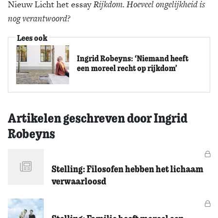
Nieuw Licht het essay
Rijkdom. Hoeveel ongelijkheid is
Zoek
nog verantwoord?
Lees ook
Ingrid Robeyns: ‘Niemand heeft
een moreel recht op rijkdom’
Artikelen geschreven door Ingrid
Robeyns
Vo
Stelling: Filosofen hebben het lichaam
verwaarloosd
Vo