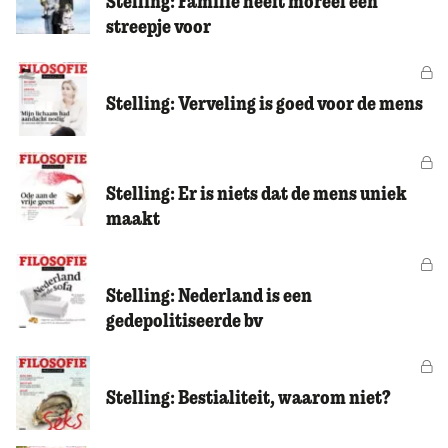
Stelling: Familie heeft moreel een
streepje voor
Vo
Stelling: Verveling is goed voor de mens
Vo
Stelling: Er is niets dat de mens uniek
maakt
Vo
Stelling: Nederland is een
gedepolitiseerde bv
Vo
Stelling: Bestialiteit, waarom niet?