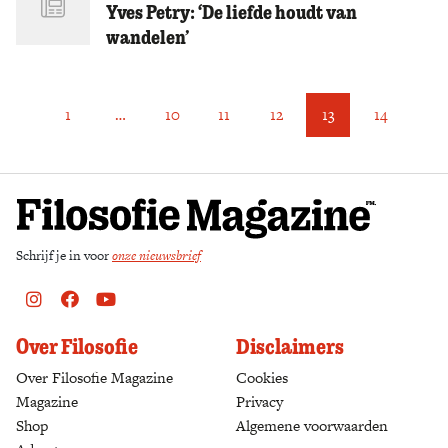
Yves Petry: ‘De liefde houdt van
wandelen’
1
…
10
11
12
13
14
Schrijf je in voor
onze nieuwsbrief
Instagram
Facebook
Youtube
Over Filosofie
Disclaimers
Over Filosofie Magazine
Cookies
Magazine
Privacy
Shop
(opens in a new tab)
Algemene voorwaarden