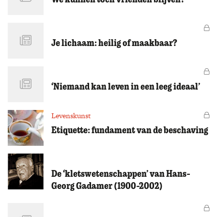
Vo
Je lichaam: heilig of maakbaar?
Vo
‘Niemand kan leven in een leeg ideaal’
Levenskunst
Vo
Etiquette: fundament van de beschaving
De ‘kletswetenschappen’ van Hans-
Georg Gadamer (1900-2002)
Vo