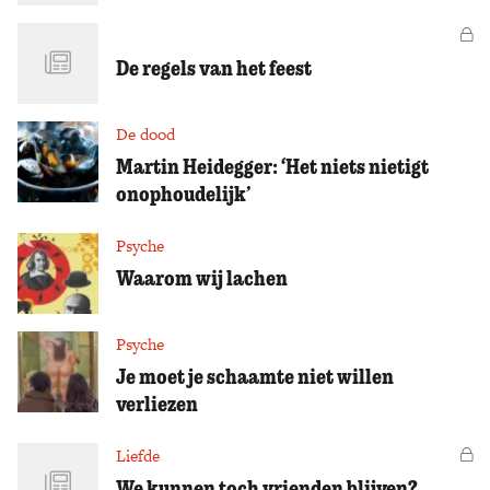
Vo
De regels van het feest
De dood
Martin Heidegger: ‘Het niets nietigt
onophoudelijk’
Psyche
Waarom wij lachen
Psyche
Je moet je schaamte niet willen
verliezen
Liefde
Vo
We kunnen toch vrienden blijven?