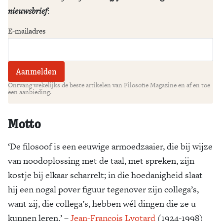
nieuwsbrief
:
E-mailadres
Ontvang wekelijks de beste artikelen van Filosofie Magazine en af en toe
een aanbieding.
Motto
‘De filosoof is een eeuwige armoedzaaier, die bij wijze
van noodoplossing met de taal, met spreken, zijn
kostje bij elkaar scharrelt; in die hoedanigheid slaat
hij een nogal pover figuur tegenover zijn collega’s,
want zij, die collega’s, hebben wél dingen die ze u
kunnen leren.’ –
Jean-François Lyotard
(1924-1998)