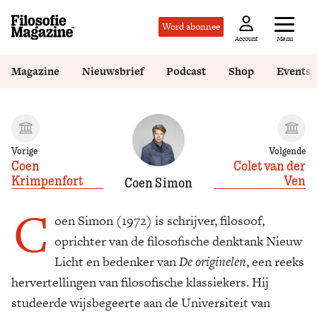
Word abonnee
Menu
Account
Magazine
Nieuwsbrief
Podcast
Shop
Events
Vorige
Volgende
Coen
Colet van der
Krimpenfort
Ven
Coen Simon
C
oen Simon (1972) is schrijver, filosoof,
oprichter van de filosofische denktank Nieuw
Licht en bedenker van
De originelen
, een reeks
hervertellingen van filosofische klassiekers. Hij
studeerde wijsbegeerte aan de Universiteit van