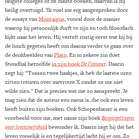
langste colleges of de dikste boeken, daarvan is hij
heilig overtuigd. ‘Ik voel me erg aangesproken door
de essays van
Montaigne
, vooral door de manier
waarop hij persoonlijk durft te zijn en toch filosofisch
kijkt naar het leven. Hij vertelt rustig eerst wat hij bij
de lunch gegeten heeft om daarna verder te gaan over
de denkbeelden van
Plato
. En in zekere zin doet
Stendhal hetzelfde
in zijn boek
De l’amour
. Daarin
zegt hij: “Tussen twee haakjes, ik heb de laatste uren
zitten treuren over mevrouw X omdat ze me niet
wilde zien.” Dat is precies wat me zo aanspreekt. Je
mag zien dat de auteur een mens is, die ook een leven
heeft buiten zijn boeken. Ook Schopenhauer is een
voorbeeld voor me, met name zijn boek
Bespiegelingen
over levenswijsheid
bewonder ik. Daarin zegt hij dat het
leven vreselijk is en tegelijkertijd lacht hij er om. Zo