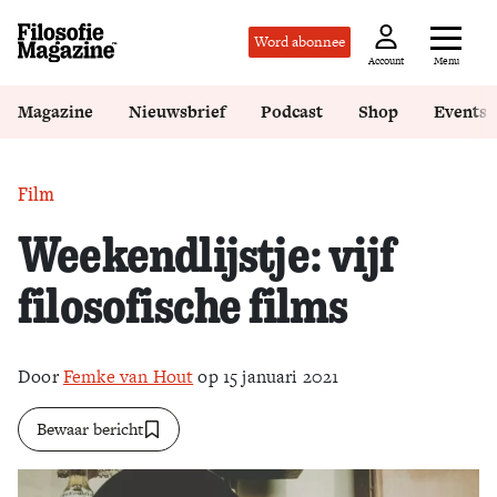
Word abonnee
Menu
Account
Magazine
Nieuwsbrief
Podcast
Shop
Events
Film
Weekendlijstje: vijf
filosofische films
Door
Femke van Hout
op 15 januari 2021
Bewaar bericht