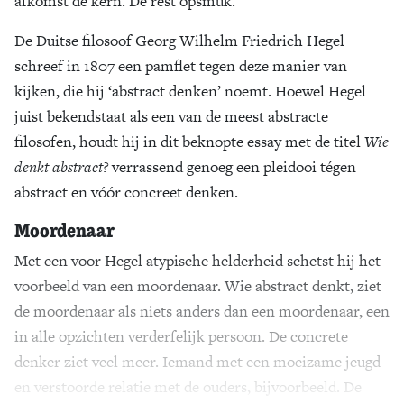
afkomst de kern. De rest opsmuk.
De Duitse filosoof Georg Wilhelm Friedrich Hegel
schreef in 1807 een pamflet tegen deze manier van
kijken, die hij ‘abstract denken’ noemt. Hoewel Hegel
juist bekendstaat als een van de meest abstracte
filosofen, houdt hij in dit beknopte essay met de titel
Wie
denkt abstract?
verrassend genoeg een pleidooi tégen
abstract en vóór concreet denken.
Moordenaar
Met een voor Hegel atypische helderheid schetst hij het
voorbeeld van een moordenaar. Wie abstract denkt, ziet
de moordenaar als niets anders dan een moordenaar, een
in alle opzichten verderfelijk persoon. De concrete
denker ziet veel meer. Iemand met een moeizame jeugd
en verstoorde relatie met de ouders, bijvoorbeeld. De