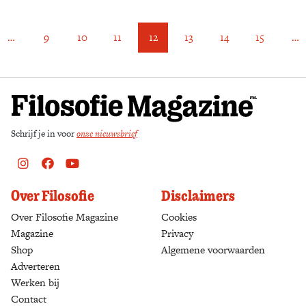
…
9
10
11
12
13
14
15
…
Schrijf je in voor
onze nieuwsbrief
Instagram
Facebook
Youtube
Over Filosofie
Disclaimers
Over Filosofie Magazine
Cookies
Magazine
Privacy
Shop
(opens in a new tab)
Algemene voorwaarden
Adverteren
Werken bij
Contact