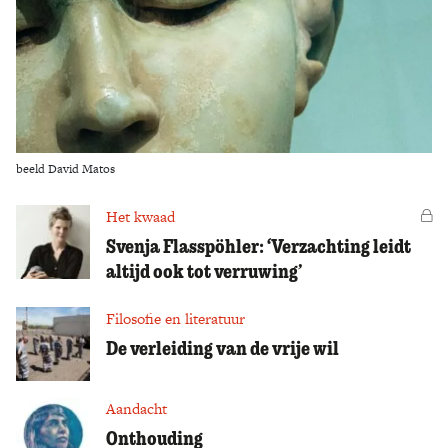
Zoek
beeld David Matos
Het kwaad
Vo
Svenja Flasspöhler: ‘Verzachting leidt
altijd ook tot verruwing’
Filosofie en literatuur
De verleiding van de vrije wil
Aandacht
Onthouding