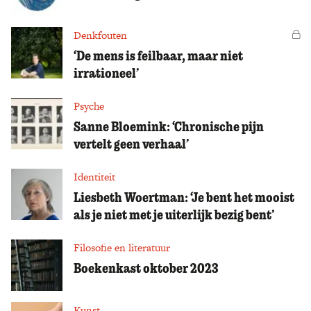
Denkfouten
Vo
‘De mens is feilbaar, maar niet
irrationeel’
Psyche
Sanne Bloemink: ‘Chronische pijn
vertelt geen verhaal’
Identiteit
Liesbeth Woertman: ‘Je bent het mooist
als je niet met je uiterlijk bezig bent’
Filosofie en literatuur
Boekenkast oktober 2023
Kunst