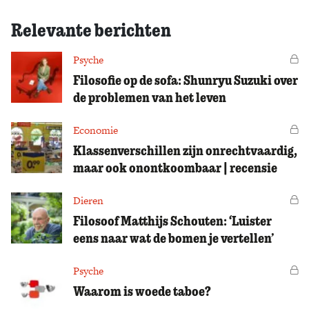
Relevante berichten
Psyche
Vo
Filosofie op de sofa: Shunryu Suzuki over
de problemen van het leven
Economie
Vo
Klassenverschillen zijn onrechtvaardig,
maar ook onontkoombaar | recensie
Dieren
Vo
Filosoof Matthijs Schouten: ‘Luister
eens naar wat de bomen je vertellen’
Psyche
Vo
Waarom is woede taboe?