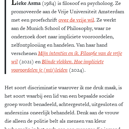
L
ieke Asma
(1984) is filosoof en psycholoog. Ze
promoveerde aan de Vrije Universiteit Amsterdam
met een proefschrift
over de vrije wil
. Ze werkt
aan de Munich School of Philosophy, waar ze
onderzoek doet naar impliciete vooroordelen,
zelfontplooiing en handelen. Van haar hand
verschenen
Mijn ­intenties en ik. Filosofie van de vrije
wil
(2021) en
Blinde vlekken. Hoe impliciete
vooroordelen je (mis)leiden
(2024).
Het soort discriminatie waarover ik me druk maak, is
het soort waarbij een lid van een bepaalde sociale
groep wordt benadeeld, achtergesteld, uitgesloten of
anderszins oneerlijk behandeld. Denk aan de vrouw
die alleen de politie belt als mensen van kleur