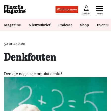
Word abonnee
Menu
Account
Magazine
Nieuwsbrief
Podcast
Shop
Events
52 artikelen
Denkfouten
Denk je nog als je onjuist denkt?