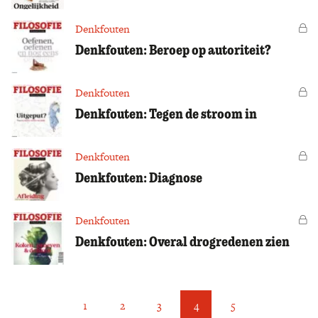
Denkfouten
Vo
Denkfouten: Beroep op autoriteit?
Denkfouten
Vo
Denkfouten: Tegen de stroom in
Denkfouten
Vo
Denkfouten: Diagnose
Denkfouten
Vo
Denkfouten: Overal drogredenen zien
1
2
3
4
5