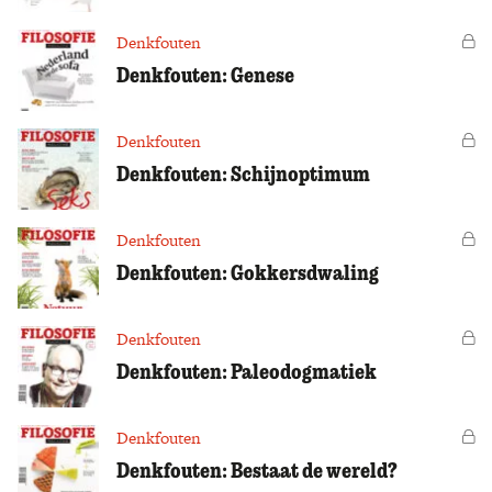
Denkfouten
Vo
Denkfouten: Genese
Denkfouten
Vo
Denkfouten: Schijnoptimum
Denkfouten
Vo
Denkfouten: Gokkersdwaling
Denkfouten
Vo
Denkfouten: Paleodogmatiek
Denkfouten
Vo
Denkfouten: Bestaat de wereld?