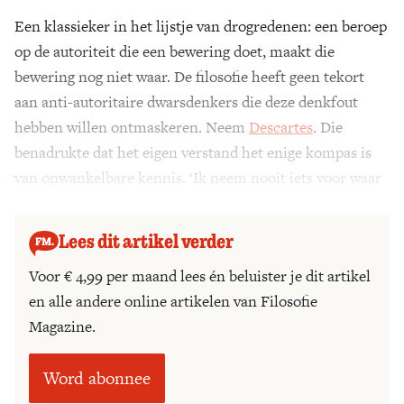
Een klassieker in het lijstje van drogredenen: een beroep
Zoek
op de autoriteit die een bewering doet, maakt die
bewering nog niet waar. De filosofie heeft geen tekort
aan anti-autoritaire dwarsdenkers die deze denkfout
hebben willen ontmaskeren. Neem
Descartes
. Die
benadrukte dat het eigen verstand het enige kompas is
van onwankelbare kennis. ‘Ik neem nooit iets voor waar
aan, tenzij ik zelf zeker weet dat dit het geval is.’
Lees dit artikel verder
Voor € 4,99 per maand lees én beluister je dit artikel
en alle andere online artikelen van Filosofie
Magazine.
Word abonnee