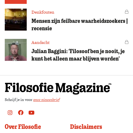
Denkfouten
Vo
Mensen zijn feilbare waarheidszoekers |
recensie
Aandacht
Vo
Julian Baggini: ‘Filosoof ben je nooit, je
kunt het alleen maar blijven worden’
Schrijf je in voor
onze nieuwsbrief
Instagram
Facebook
Youtube
Over Filosofie
Disclaimers