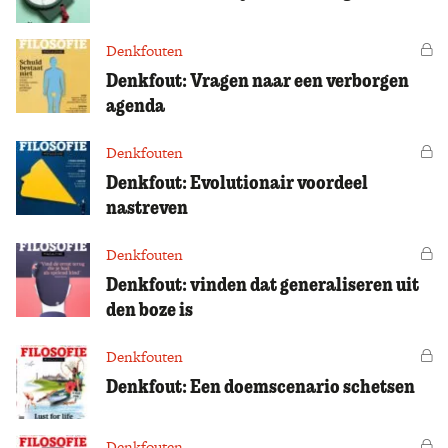
Denkfouten
Vo
Denkfout: Vragen naar een verborgen
agenda
Denkfouten
Vo
Denkfout: Evolutionair voordeel
nastreven
Denkfouten
Vo
Denkfout: vinden dat generaliseren uit
den boze is
Denkfouten
Vo
Denkfout: Een doemscenario schetsen
Denkfouten
Vo