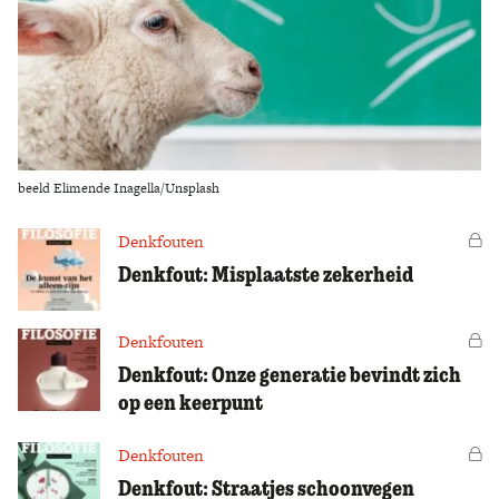
Zoek
beeld Elimende Inagella/Unsplash
Denkfouten
Vo
Denkfout: Misplaatste zekerheid
Denkfouten
Vo
Denkfout: Onze generatie bevindt zich
op een keerpunt
Denkfouten
Vo
Denkfout: Straatjes schoonvegen