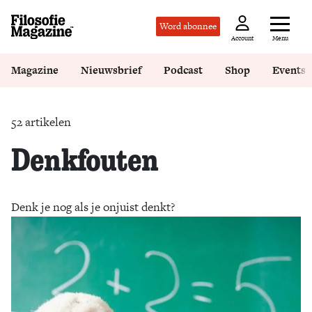
Word abonnee
Menu
Account
Magazine
Nieuwsbrief
Podcast
Shop
Events
52 artikelen
Denkfouten
Denk je nog als je onjuist denkt?