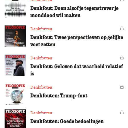
Denkfout: Doen alsof je tegenstrever je
monddood wil maken
Denkfouten
Vo
Denkfout: Twee perspectieven op gelijke
voet zetten
Denkfouten
Vo
Denkfout: Geloven dat waarheid relatief
is
Denkfouten
Vo
Denkfouten: Trump-fout
Denkfouten
Vo
Denkfouten: Goede bedoelingen