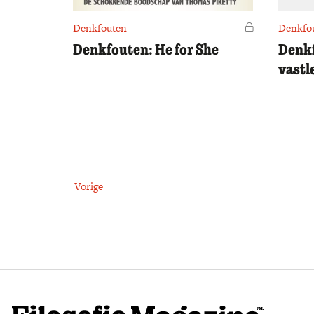
Denkfouten
Voor leden
Denkfo
Denkfouten: He for She
​Denk
vastl
Vorige