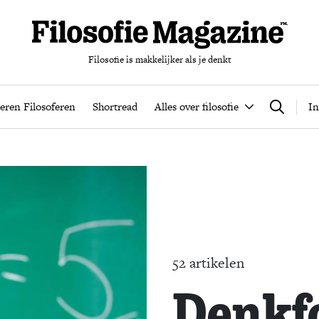
Filosofie is makkelijker als je denkt
nten
Podcast
Leren Filosoferen
Shortread
Alles over filos
eren Filosoferen
Shortread
Alles over filosofie
In
Zoeken
52 artikelen
Denkf