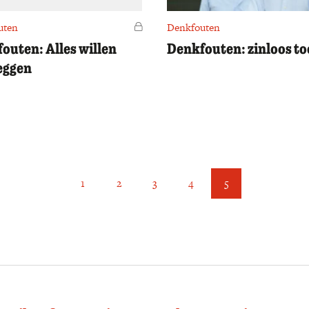
uten
Voor leden
Denkfouten
fouten: Alles willen
Denkfouten: zinloos to
eggen
1
2
3
4
5