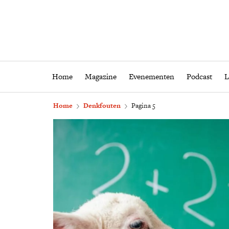
Home
Magazine
Eveneme
Home
Magazine
Evenementen
Podcast
L
Home
Denkfouten
Pagina 5