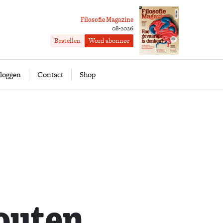
Filosofie Magazine
08-2026
Bestellen
Word abonnee
ofie
Word abonnee
loggen
Contact
Shop
outen