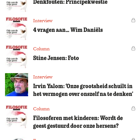
Denkfouten: Principekwestie
Interview
Vo
4 vragen aan… Wim Daniëls
Column
Vo
Stine Jensen: Foto
Interview
Irvin Yalom: ‘Onze grootsheid schuilt in
het vermogen over onszelf na te denken’
Column
Vo
Filosoferen met kinderen: Wordt de
geest gestuurd door onze hersens?
Vo