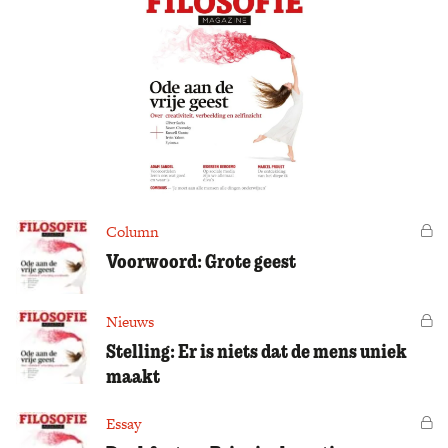
Column
Vo
Voorwoord: Grote geest
Nieuws
Vo
Stelling: Er is niets dat de mens uniek
maakt
Essay
Vo