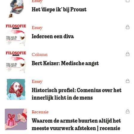
Essay
Het ‘diepe ik’ bij Proust
Essay
Vo
Iedereen een diva
Column
Vo
Bert Keizer: Medische angst
Essay
Vo
Historisch profiel: Comenius over het
innerlijk licht in de mens
Recensie
Vo
Waarom de armste buurten altijd het
meeste vuurwerk afsteken | recensie