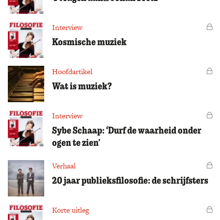
Interview
Vo
Kosmische muziek
Hoofdartikel
Vo
Wat is muziek?
Interview
Vo
Sybe Schaap: ‘Durf de waarheid onder
ogen te zien’
Verhaal
Vo
20 jaar publieksfilosofie: de schrijfsters
Korte uitleg
Vo