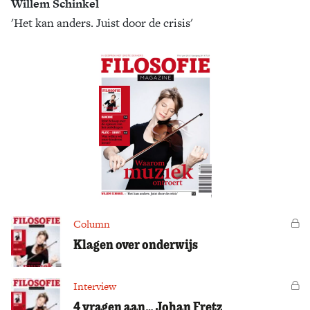
Willem Schinkel
'Het kan anders. Juist door de crisis'
Zoek
Column
Vo
Klagen over onderwijs
Interview
Vo
4 vragen aan… Johan Fretz