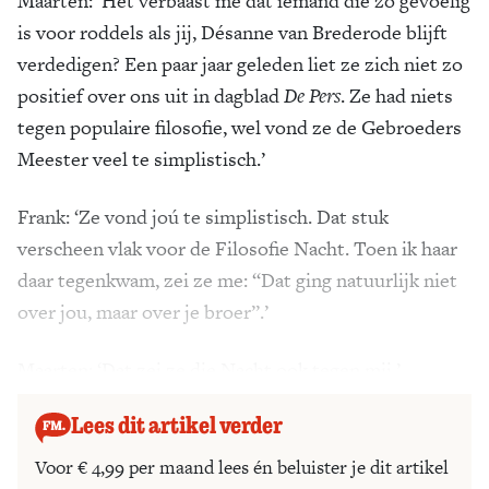
Maarten:
‘Het verbaast me dat iemand die zo gevoelig
is voor roddels als jij, Désanne van Brederode blijft
verdedigen? Een paar jaar geleden liet ze zich niet zo
positief over ons uit in dagblad
De Pers
. Ze had niets
tegen populaire filosofie, wel vond ze de Gebroeders
Meester veel te simplistisch.’
Frank:
‘Ze vond joú te simplistisch. Dat stuk
verscheen vlak voor de Filosofie Nacht. Toen ik haar
daar tegenkwam, zei ze me: “Dat ging natuurlijk niet
over jou, maar over je broer”.’
Maarten:
‘Dat zei ze die Nacht ook tegen mij.’
Lees dit artikel verder
Voor € 4,99 per maand lees én beluister je dit artikel