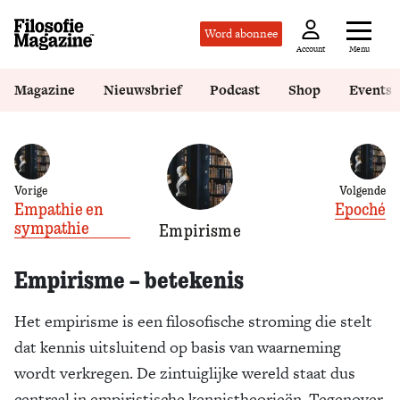
Word abonnee
Menu
Account
Magazine
Nieuwsbrief
Podcast
Shop
Events
Vorige
Volgende
Empathie en
Epoché
sympathie
Empirisme
Empirisme – betekenis
Het empirisme is een filosofische stroming die stelt
dat kennis uitsluitend op basis van waarneming
wordt verkregen. De zintuiglijke wereld staat dus
centraal in empiristische kennistheorieën. Tegenover