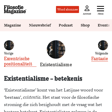
Word abonnee
Menu
Account
Magazine
Nieuwsbrief
Podcast
Shop
Events
Vorige
Volgende
Excentrische
Fantasie
positionaliteit
Existentialisme
Existentialisme – betekenis
‘Existentialisme’ komt van het Latijnse woord voor
‘bestaan’,
existentia
. Het staat voor de filosofische
stroming die zich bezighoudt met de vraag wat het
bestaan betekent. Existentialisten geloven in de