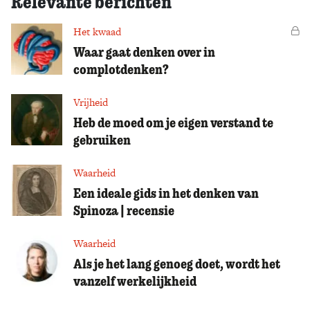
Relevante berichten
Het kwaad
Vo
Waar gaat denken over in
complotdenken?
Vrijheid
Heb de moed om je eigen verstand te
gebruiken
Waarheid
Een ideale gids in het denken van
Spinoza | recensie
Waarheid
Als je het lang genoeg doet, wordt het
vanzelf werkelijkheid