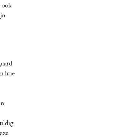
e ook
jn
gaard
en hoe
in
uldig
deze