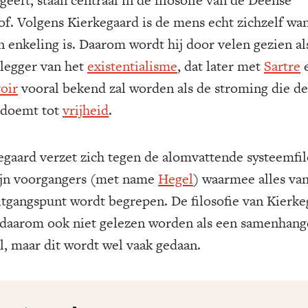
eeft, staan centraal in de filosofie van de Deense
oof. Volgens Kierkegaard is de mens echt zichzelf wa
en enkeling is. Daarom wordt hij door velen gezien al
legger van het
existentialisme
, dat later met
Sartre
oir
vooral bekend zal worden als de stroming die de
doemt tot
vrijheid
.
egaard verzet zich tegen de alomvattende systeemfil
ijn voorgangers (met name
Hegel
) waarmee alles van
itgangspunt wordt begrepen. De filosofie van Kierke
daarom ook niet gelezen worden als een samenhan
l, maar dit wordt wel vaak gedaan.