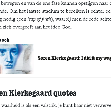
a bewegen en van de ene fase kunnen opstijgen naar 
nde. Om het laatste stadium te bereiken is echter e
g nodig (een
leap of faith
), waarbij men de rede achte
en zich overgeeft aan het idee God.
s ook
Søren Kierkegaard: I did it my wa
en Kierkegaard quotes
 waarheid is als een valstrik: je kunt haar niet verwerv