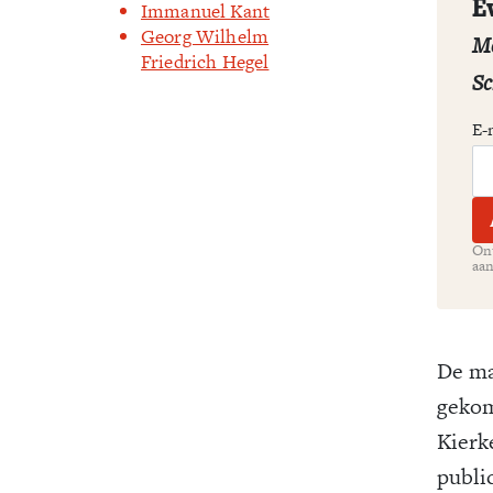
E
Immanuel Kant
Georg Wilhelm
Me
Friedrich Hegel
Sc
E-
Ont
aan
De ma
gekome
Kierk
publi