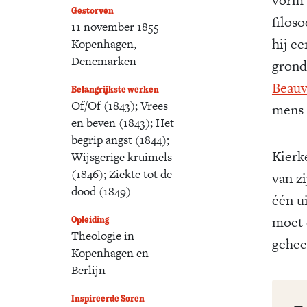
vorm g
Gestorven
filos
11 november 1855
hij e
Kopenhagen,
Denemarken
grond
Beauv
Belangrijkste werken
Of/Of (1843); Vrees
mens 
en beven (1843); Het
begrip angst (1844);
Kierk
Wijsgerige kruimels
(1846); Ziekte tot de
van z
dood (1849)
één u
Opleiding
moet 
Theologie in
gehee
Kopenhagen en
Berlijn
Inspireerde Søren