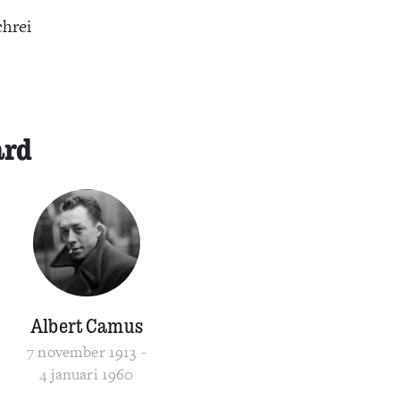
chrei
ard
Albert Camus
7 november 1913 -
4 januari 1960