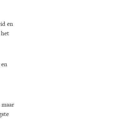
id en
 het
 en
t maar
gste