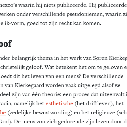
mezzo’s waarin hij niets publiceerde. Hij publiceerd
werken onder verschillende pseudoniemen, waarin zi
 de ik-vorm, goed tot zijn recht kan komen.
oof
nder belangrijk thema in het werk van Søren Kierke
t christelijk geloof. Wat betekent het om te geloven 
loedt dit het leven van een mens? De verschillende
n van Kierkegaard worden vaak uitgelegd alsof ze
deel zijn van één theorie: een proces dat uiteenvalt 
tadia, namelijk het
esthetische
(het driftleven), het
che
(zedelijke bewustwording) en het religieuze (sch
God). De mens zou zich gedurende zijn leven door 