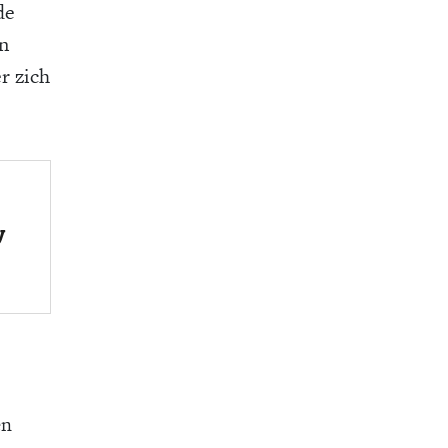
de
en
r zich
y
en