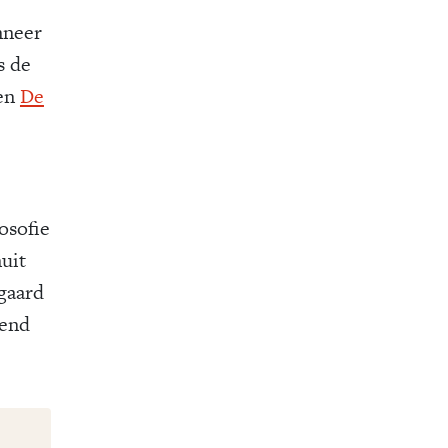
nneer
s de
en
De
osofie
uit
gaard
gend