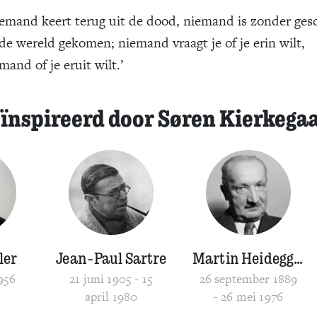
emand keert terug uit de dood, niemand is zonder ges
de wereld gekomen; niemand vraagt je of je erin wilt,
mand of je eruit wilt.’
ïnspireerd door Søren Kierkega
ler
Jean-Paul Sartre
Martin Heidegger
1956
21 juni 1905 - 15
26 september 1889
april 1980
- 26 mei 1976