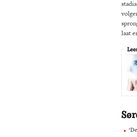
stadi
volge
spron
laat 
Lee
Sør
‘De