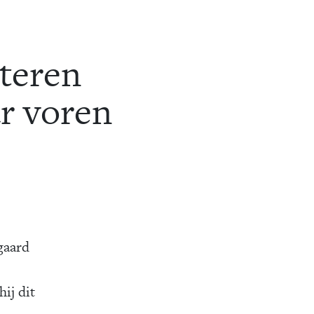
teren
r voren
gaard
ij dit