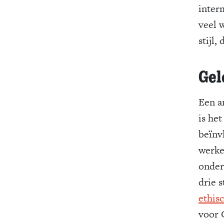
inter
veel 
stijl,
Gel
Een a
is he
beïnv
werke
onder
drie s
ethis
voor 