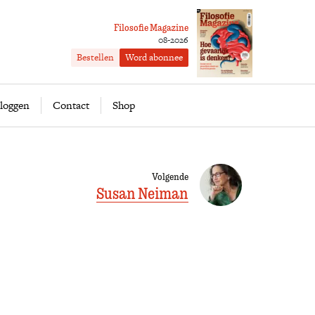
Filosofie Magazine
08-2026
Bestellen
Word abonnee
ofie
Word abonnee
loggen
Contact
Shop
Volgende
Susan Neiman