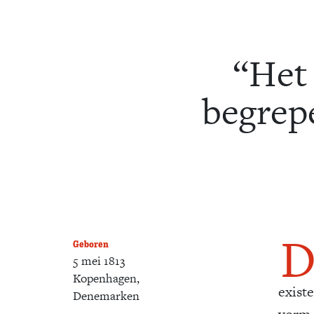
“Het
begrep
Geboren
5 mei 1813
Kopenhagen,
exist
Denemarken