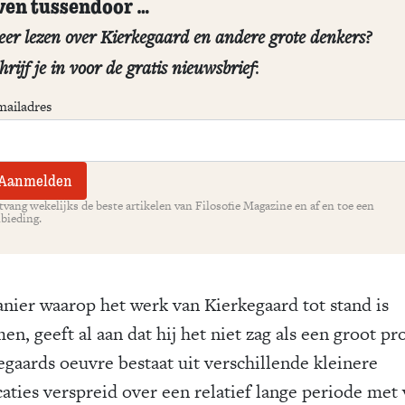
ven tussendoor …
er lezen over Kierkegaard en andere grote denkers?
hrijf je in voor de gratis nieuwsbrief
:
mailadres
vang wekelijks de beste artikelen van Filosofie Magazine en af en toe een
bieding.
nier waarop het werk van Kierkegaard tot stand is
n, geeft al aan dat hij het niet zag als een groot pro
egaards oeuvre bestaat uit verschillende kleinere
caties verspreid over een relatief lange periode met 