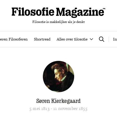
Filosofie is makkelijker als je denkt
nten
Podcast
Leren Filosoferen
Shortread
Alles over filos
eren Filosoferen
Shortread
Alles over filosofie
In
Zoeken
Søren Kierkegaard
5 mei 1813 - 11 november 1855