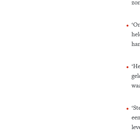
zon
‘On
hel
han
‘He
gel
waa
‘St
een
lev