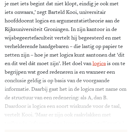
je met iets begint dat niet klopt, eindig je ook met
iets onwaars,’ zegt Barteld Kooi, universitair
hoofddocent logica en argumentatietheorie aan de
Rijksuniversiteit Groningen. In zijn kantoor in de
wijsbegeertefaculteit vertelt hij begeesterd en met
verhelderende handgebaren – die lastig op papier te
zetten zijn – hoe je met logica kunt aantonen dat ‘dit
en dit wel dát moet zijn’. Het doel van
logica
is om te
begrijpen wat goed redeneren is en wanneer een
conclusie geldig is op basis van de voorgaande
informatie. Daarbij gaat het in de logica met name om
de structuur van een redenering: als A, dan B.
Daardoor is logica een soort wiskunde voor de taal,
vertelt Kooi. ‘Maar er zijn ook raakvlakken met
taalkunde, informatica en kunstmatige intelligentie.’