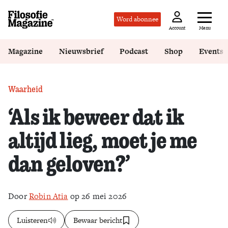
Word abonnee
Menu
Account
Magazine
Nieuwsbrief
Podcast
Shop
Events
Waarheid
‘Als ik beweer dat ik
altijd lieg, moet je me
dan geloven?’
Door
Robin Atia
op 26 mei 2026
Luisteren
Bewaar bericht