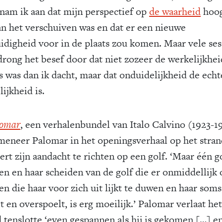
 nam ik aan dat mijn perspectief op
de waarheid
hoog
an het verschuiven was en dat er een nieuwe
idigheid voor in de plaats zou komen. Maar vele ses
 drong het besef door dat niet zozeer de werkelijkhei
s was dan ik dacht, maar dat onduidelijkheid de echt
ijkheid is.
lomar
, een verhalenbundel van Italo Calvino (1923-1
 meneer Palomar in het openingsverhaal op het stran
rt zijn aandacht te richten op een golf. ‘Maar één g
ren en haar scheiden van de golf die er onmiddellijk 
en die haar voor zich uit lijkt te duwen en haar soms
t en overspoelt, is erg moeilijk.’ Palomar verlaat het
d tenslotte ‘even gespannen als hij is gekomen […] e