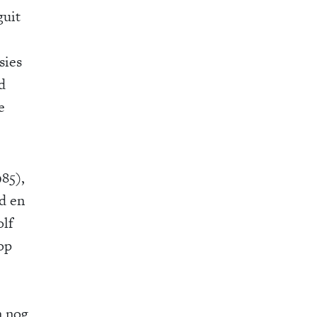
uit
sies
d
e
985),
d en
olf
op
n nog