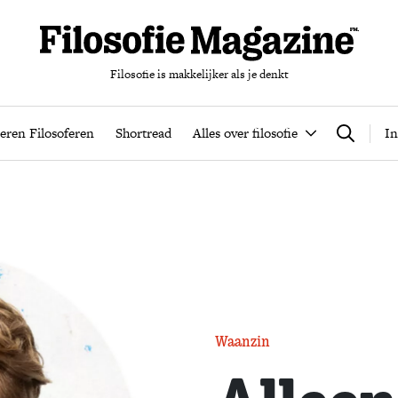
Filosofie is makkelijker als je denkt
nten
Podcast
Leren Filosoferen
Shortread
Alles over filos
eren Filosoferen
Shortread
Alles over filosofie
In
Zoeken
Waanzin