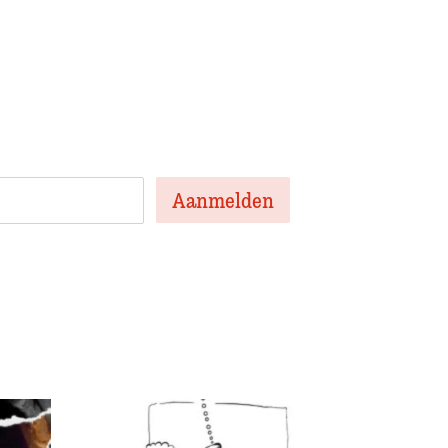
 onze nieuwsbrief
en nieuwsbrief met het laatste
te artikelen van de week en af en toe een