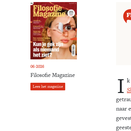
06-2026
I
Filosofie Magazine
k
Lees het magazine
S
getra
naar 
geves
geest