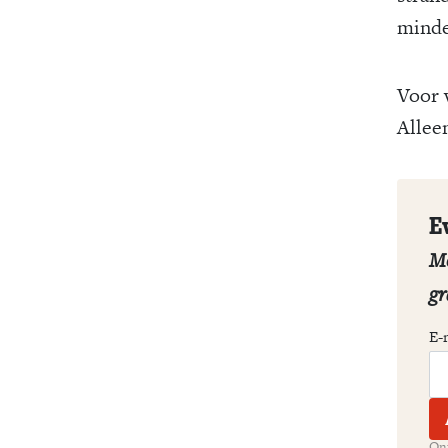
minder
Voor 
Allee
E
Me
gr
E-
Ont