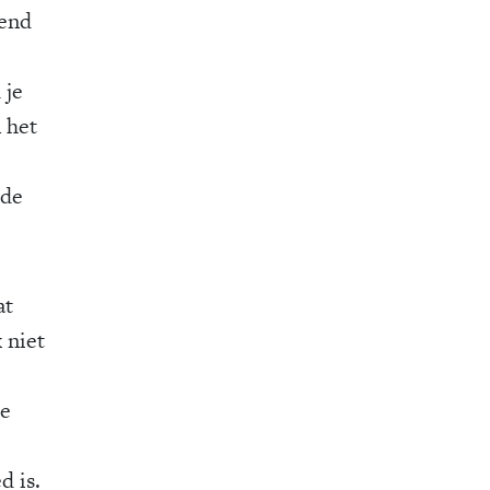
rend
 je
n het
 de
at
 niet
ie
d is.