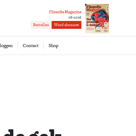
Filosofie Magazine
08-2026
Bestellen
Word abonnee
ofie
Word abonnee
loggen
Contact
Shop