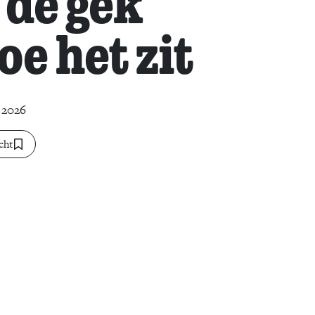
 de gek
oe het zit
 2026
cht