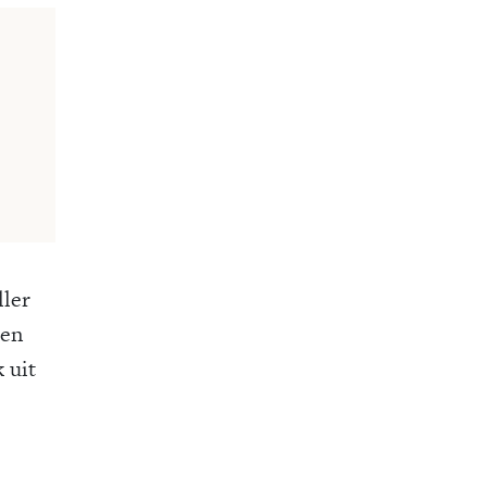
ller
Een
 uit