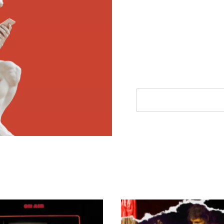
Meld je aan voor
Ontvang elke woensdag e
filosofie nieuws, de bes
aanbieding.
E-mailadres