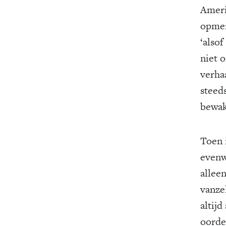
Ameri
opmer
‘alsof
niet o
verha
steeds
bewake
Toen 
evenw
alleen
vanze
altijd
oorde