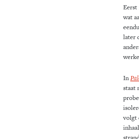
Eerst
wat a
eendu
later
ander
werkel
In
Pa
staat
probee
isole
volgt 
inhaal
stran