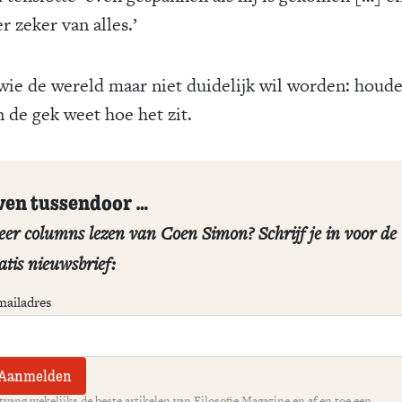
 zeker van alles.’
wie de wereld maar niet duidelijk wil worden: houde
n de gek weet hoe het zit.
ven tussendoor …
er columns lezen van Coen Simon? Schrijf je in voor de
atis nieuwsbrief:
mailadres
vang wekelijks de beste artikelen van Filosofie Magazine en af en toe een